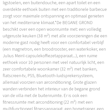
ligstoelen, een buitendouche, een apart toilet en een
overdekte eethoek buiten met een traditionele barbecue
zorgt voor maximale ontspanning en optimaal genieten
van het mediterrane klimaat.*De BEGANE GROND
beschikt over een open woonruimte met: een volledig
uitgeruste keuken (38 m²) met alle voorzieningen die een
moderne gast nodig heeft voor een comfortabel verblijf
(een magnetron, een broodrooster, een waterkoker, een
Julius Meinl-capsulekoffiezetapparaat...), een ruime
eethoek voor 10 personen met veel natuurlijk licht, een
zeer comfortabele woonkamer (32 m²) met banken,
flatscreen-tv, PS5, Bluetooth-luidsprekersysteem,
allemaal voorzien van airconditioning. Grote glazen
wanden verbinden het interieur van de begane grond
van de villa met de buitenruimte. Er is ook een
fitnessruimte met airconditioning (22 m²) met een
multifunctioneel fitnessapparaat, een hometrainer, een