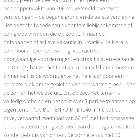
staat op een perceel van 875 m² en heeft een
woonoppervlakte van 306 m², verdeeld over twee
verdiepingen – de begane grond en de eerste verdieping.
Het perfecte tweede thuis voor familiebijeenkomsten of
een groep vrienden die op zoek zijn naar een
ontspannen of actieve vakantie in Kroatië.Villa Kiara is
een mooi ontworpen woning, voorzien van
hoogwaardige voorzieningen, en straalt stijl en elegantie
uit. Dankzij het zonlicht dat vanuit verschillende hoeken
binnenvalt, is de woonruimte het hele jaar door een
perfecte plek om te genieten van een warme gloed – van
de zon en het weidse uitzicht op zee. Het terrein is
volledig omheind en beschikt over 3 parkeerplaatsen op
eigen terrein.*De BUITENRUIMTE (140 m²) biedt een
privé, verwarmd zwembad van 50 m² met hydromassage
en een waterzuiveringssysteem van de hoogste kwaliteit
zonder gebruik van chloor. De zonneterras met 10