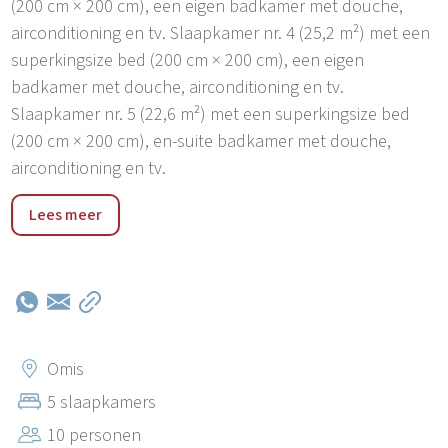
(200 cm × 200 cm), een eigen badkamer met douche,
airconditioning en tv. Slaapkamer nr. 4 (25,2 m²) met een
superkingsize bed (200 cm × 200 cm), een eigen
badkamer met douche, airconditioning en tv.
Slaapkamer nr. 5 (22,6 m²) met een superkingsize bed
(200 cm × 200 cm), en-suite badkamer met douche,
airconditioning en tv.
Villa Kiara ligt op slechts 25 km afstand. Je kunt een
Lees meer
bezoek brengen aan deze prachtige parel van de
Middellandse Zee en aan de beroemde stad Split, waar
je oude bezienswaardigheden vindt die als decor
dienden voor de beroemde serie Game of Thrones.
Daarnaast zijn hier nog enkele suggesties voor
uitstapjes: Makarska (40 min.), Dubrovnik (3 uur), Trogir
Omis
(1 uur), Zadar (2 uur), de Krka-watervallen (1,5 uur) en
5 slaapkamers
de Plitvicemeren, die allemaal binnen het bereik van een
10 personen
dagtrip liggen, zodat u ze allemaal kunt bezoeken terwijl