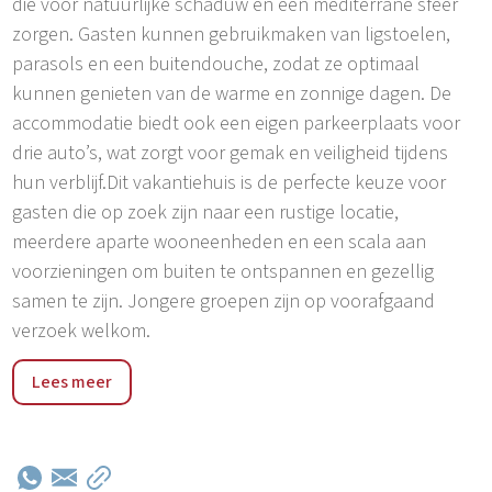
die voor natuurlijke schaduw en een mediterrane sfeer
zorgen. Gasten kunnen gebruikmaken van ligstoelen,
parasols en een buitendouche, zodat ze optimaal
kunnen genieten van de warme en zonnige dagen. De
accommodatie biedt ook een eigen parkeerplaats voor
drie auto’s, wat zorgt voor gemak en veiligheid tijdens
hun verblijf.Dit vakantiehuis is de perfecte keuze voor
gasten die op zoek zijn naar een rustige locatie,
meerdere aparte wooneenheden en een scala aan
voorzieningen om buiten te ontspannen en gezellig
samen te zijn. Jongere groepen zijn op voorafgaand
verzoek welkom.
Strada Contessi is een rustig, landelijk dorpje in de buurt
Lees meer
van Novigrad aan de westkust van Istrië, omgeven door
olijfgaarden en wijngaarden. De locatie biedt een ideale
combinatie van ontspannende mediterrane natuur en
gemakkelijke toegang tot het centrum van Novigrad,