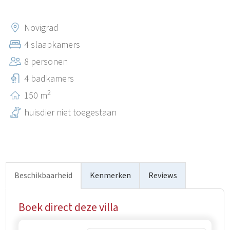
stranden, restaurants en voorzieningen voor een actieve
vakantie. Dankzij de ligging is het een uitstekende keuze
Novigrad
voor gasten die op zoek zijn naar privacy, maar ook dicht
4 slaapkamers
bij alle belangrijke toeristische attracties van de regio
8 personen
willen verblijven.
4 badkamers
2
150 m
huisdier niet toegestaan
Beschikbaarheid
Kenmerken
Reviews
Boek direct deze villa