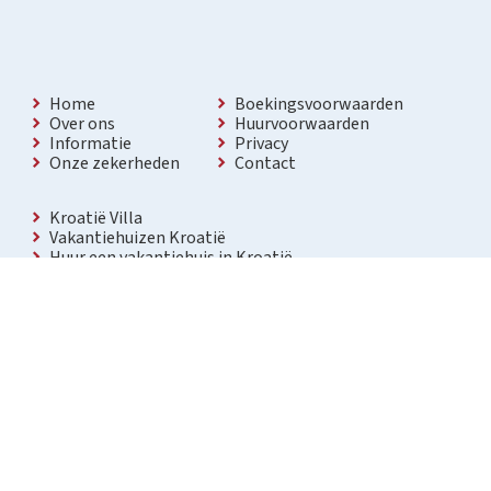
Home
Boekingsvoorwaarden
Over ons
Huurvoorwaarden
Informatie
Privacy
Onze zekerheden
Contact
Kroatië Villa
Vakantiehuizen Kroatië
Huur een vakantiehuis in Kroatië
Vakantiewoning met zwembad Kroatië
Vakantie villa in Kroatië
Luxe villa in Kroatië
Kroatië villa’s met zwembad
Appartementen in Kroatië
Bezienswaardigheden Kroatië