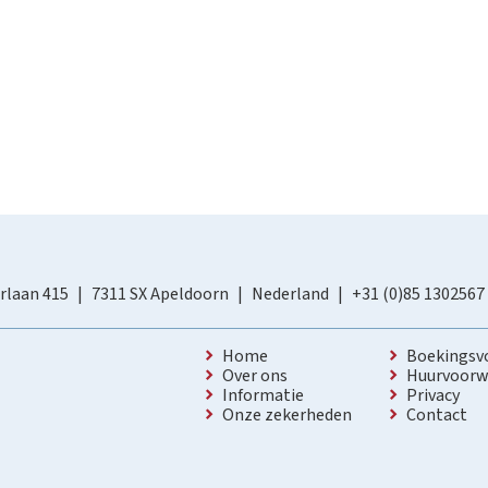
rlaan 415
7311 SX Apeldoorn
Nederland
+31 (0)85 1302567
Home
Boekingsv
Over ons
Huurvoorw
Informatie
Privacy
Onze zekerheden
Contact