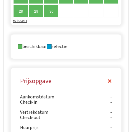
28
29
30
wissen
beschikbaar
selectie
Prijsopgave
Aankomstdatum
Check-in
Vertrekdatum
Check-out
Huurprijs