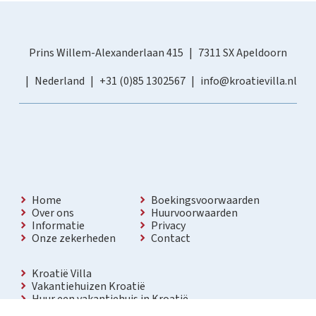
Prins Willem-Alexanderlaan 415
7311 SX Apeldoorn
Nederland
+31 (0)85 1302567
info@kroatievilla.nl
Home
Boekingsvoorwaarden
Over ons
Huurvoorwaarden
Informatie
Privacy
Onze zekerheden
Contact
Kroatië Villa
Vakantiehuizen Kroatië
Huur een vakantiehuis in Kroatië
Vakantiewoning met zwembad Kroatië