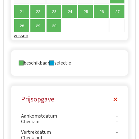
21
22
23
24
25
26
27
28
29
30
wissen
beschikbaar
selectie
Prijsopgave
Aankomstdatum
Check-in
Vertrekdatum
Check-out