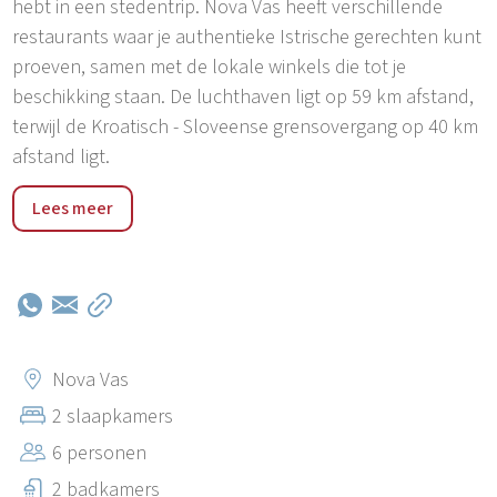
hebt in een stedentrip. Nova Vas heeft verschillende
restaurants waar je authentieke Istrische gerechten kunt
proeven, samen met de lokale winkels die tot je
beschikking staan. De luchthaven ligt op 59 km afstand,
terwijl de Kroatisch - Sloveense grensovergang op 40 km
afstand ligt.
Poreč is een stad in het hart van de westkust van Istrië.
Lees meer
Een stad van cultuur, toerisme, sport en vermaak. Als je
op zoek bent naar activiteit, opmerkelijke ervaringen en
een rijk cultureel erfgoed, dan is Poreč de plek voor jou.
Zorg ervoor dat je de vele feesten niet mist die worden
georganiseerd in de toeristische dorpen en het centrum
van de stad.
Nova Vas
2 slaapkamers
6 personen
2 badkamers