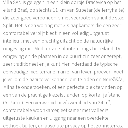
Villa SAN is gelegen in een klein dorpje Dračevica op het
eiland Brač, op slechts 11 km van Supetar (de ferryhalte)
die zeer goed verbonden is met veerboten vanuit de stad
Split. Het is een woning met 3 slaapkamers die een zeer
comfortabel verblijf biedt in een volledig uitgerust
interieur, met een prachtig uitzicht op de natuurlijke
omgeving met Mediterrane planten langs het eiland. De
omgeving en de plaatsen in de buurt zijn zeer ongerept,
zeer traditioneel en je kunt hier inderdaad de typische
eenvoudige mediterrane manier van leven proeven. Voel
je vrij om de baai te verkennen, om te rijden en Nerežišća,
Milna te onderzoeken, of een perfecte plek te vinden op
een van de prachtige kiezelstranden op korte rijafstand
(5-15min). Een verwarmd privézwembad van 24 m²,
comfortabele woonkamer, eetkamer met volledig
uitgeruste keuken en uitgang naar een overdekte
eethoek buiten, en absolute privacy op het zonneterras.