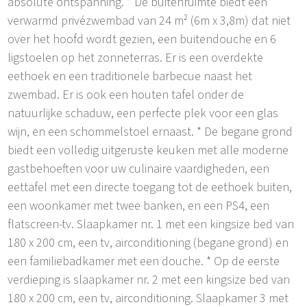
absolute ontspanning. * De buitenruimte biedt een
verwarmd privézwembad van 24 m² (6m x 3,8m) dat niet
over het hoofd wordt gezien, een buitendouche en 6
ligstoelen op het zonneterras. Er is een overdekte
eethoek en een traditionele barbecue naast het
zwembad. Er is ook een houten tafel onder de
natuurlijke schaduw, een perfecte plek voor een glas
wijn, en een schommelstoel ernaast. * De begane grond
biedt een volledig uitgeruste keuken met alle moderne
gastbehoeften voor uw culinaire vaardigheden, een
eettafel met een directe toegang tot de eethoek buiten,
een woonkamer met twee banken, en een PS4, een
flatscreen-tv. Slaapkamer nr. 1 met een kingsize bed van
180 x 200 cm, een tv, airconditioning (begane grond) en
een familiebadkamer met een douche. * Op de eerste
verdieping is slaapkamer nr. 2 met een kingsize bed van
180 x 200 cm, een tv, airconditioning. Slaapkamer 3 met