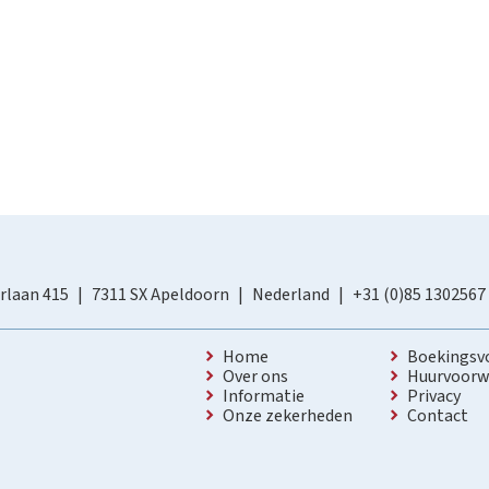
rlaan 415
7311 SX Apeldoorn
Nederland
+31 (0)85 1302567
Home
Boekingsv
Over ons
Huurvoorw
Informatie
Privacy
Onze zekerheden
Contact