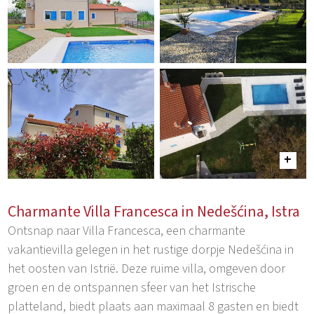
Charmante Villa Francesca in Nedešćina, Istra
Ontsnap naar Villa Francesca, een charmante
vakantievilla gelegen in het rustige dorpje Nedešćina in
het oosten van Istrië. Deze ruime villa, omgeven door
groen en de ontspannen sfeer van het Istrische
platteland, biedt plaats aan maximaal 8 gasten en biedt