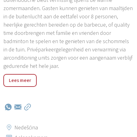
buitendouche biedt verfrissing tijdens de warme
zomermaanden. Gasten kunnen genieten van maaltijden
in de buitenlucht aan de eettafel voor 8 personen,
heerlijke gerechten bereiden op de barbecue, of quality
time doorbrengen met familie en vrienden door
badminton te spelen en te genieten van de schommels
in de tuin. Privéparkeergelegenheid en verwarming via
airconditioning units zorgen voor een aangenaam verblijf
gedurende het hele jaar.
Villa Francesca ligt in Nedešćina, een klein en rustig
Lees meer
dorpje in de buurt van Labin, omgeven door de prachtige
landschappen van Oost-Istrië. De locatie biedt de
perfecte balans tussen privacy en gemakkelijke toegang
tot de attracties van de regio. Op korte rijafstand liggen
de historische stad Labin en de populaire badplaats
Rabac, bekend om zijn kristalheldere zee en prachtige
Nedešćina
stranden. Het gebied is ideaal voor het verkennen van