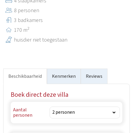
4 slaapkamers
pittoreske Istrische dorpjes, lokale restaurants,
8 personen
fietsroutes en natuurlijke attracties. De luchthaven van
Pula ligt op ongeveer 40 km afstand, terwijl veel van de
3 badkamers
bekendste bestemmingen van Istrië gemakkelijk
2
170 m
bereikbaar zijn met de auto.
huisdier niet toegestaan
Beschikbaarheid
Kenmerken
Reviews
Boek direct deze villa
Aantal
personen