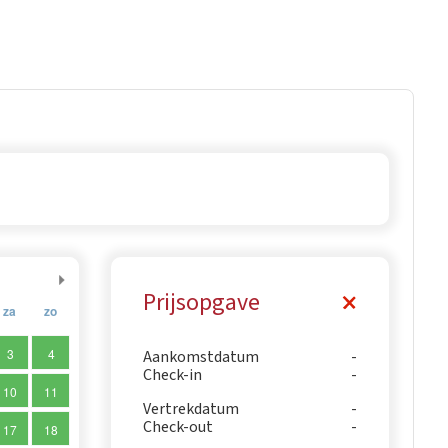
Prijsopgave
za
zo
3
4
Aankomstdatum
Check-in
10
11
Vertrekdatum
Check-out
17
18