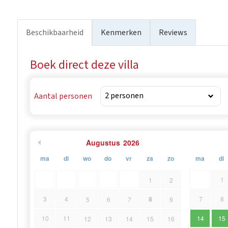
bekend om zijn prachtige natuur, blauwe zee, heerlijke I
Beschikbaarheid
Kenmerken
Reviews
Boek direct deze villa
Aantal personen
Augustus
2026
ma
di
wo
do
vr
za
zo
ma
di
1
1
2
8
3
4
7
8
5
6
7
9
10
11
14
15
12
13
14
15
16