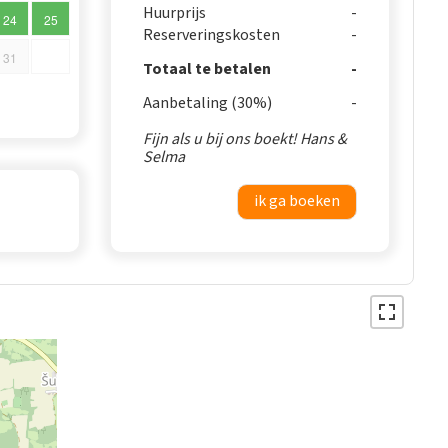
Huurprijs
24
25
Reserveringskosten
31
Totaal te betalen
Aanbetaling (30%)
Fijn als u bij ons boekt! Hans &
Selma
ik ga boeken