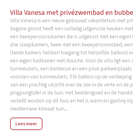
Villa Vanesa met privézwembad en bubb
Villa Vanesa is een nieuw gebouwd vakantiehuis met pr
begane grond heeft een volledig uitgeruste keuken me
een tweepersoonskamer die is uitgerust met een eigen 
drie slaapkamers, twee met een tweepersoonsbed, ee
(beide kamers hebben toegang tot hetzelfde balkon)
een eigen badkamer met douche. Voor de villa ligt ee
tuinmeubels, een barbecue en een privé-parkeerplaats v
voorzien van tuinmeubels. Elk balkon op de verdieping
van een prachtig uitzicht over de zee in de verte en de 
pingpongtafel in de tuin. Het beddengoed en de handdoek
verliefd worden op dit huis en het is warm en gastvrij st
mediterrane klimaat tuin...
Villa Vanesa is gelegen in een dorp genaamd Montižana
Lees meer
km van de stranden van Zelena en Plava Laguna, en 10 
dichtstbijzijnde markt en restaurant op slechts 5 minuten