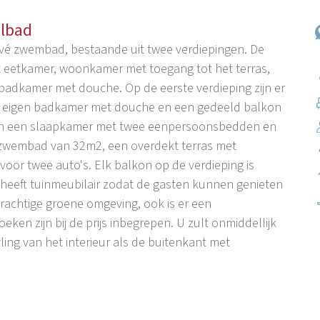
elbad
ivé zwembad, bestaande uit twee verdiepingen. De
t eetkamer, woonkamer met toegang tot het terras,
badkamer met douche. Op de eerste verdieping zijn er
n eigen badkamer met douche en een gedeeld balkon
 en een slaapkamer met twee eenpersoonsbedden en
n zwembad van 32m2, een overdekt terras met
oor twee auto's. Elk balkon op de verdieping is
 heeft tuinmeubilair zodat de gasten kunnen genieten
prachtige groene omgeving, ook is er een
en zijn bij de prijs inbegrepen. U zult onmiddellijk
yling van het interieur als de buitenkant met
 op 10 km afstand van het stadscentrum van Porec, 10
km van het stadsstrand. Daar vind je de
 van het dorp. Porec is een toeristische stad in Istrië,