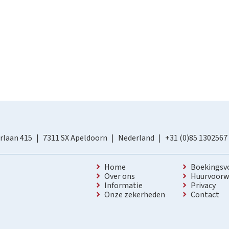
rlaan 415
7311 SX Apeldoorn
Nederland
+31 (0)85 1302567
Home
Boekingsv
Over ons
Huurvoorw
Informatie
Privacy
Onze zekerheden
Contact