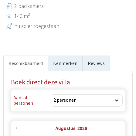
zowel van rust als van actieve vrijetijdsbesteding wil
2 badkamers
genieten.
2
140 m
huisdier toegestaan
Beschikbaarheid
Kenmerken
Reviews
Boek direct deze villa
Aantal
personen
Augustus
2026