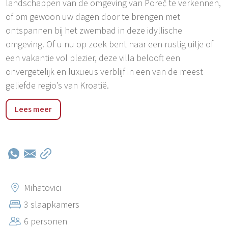
landschappen van de omgeving van Poreč te verkennen,
of om gewoon uw dagen door te brengen met
ontspannen bij het zwembad in deze idyllische
omgeving. Of u nu op zoek bent naar een rustig uitje of
een vakantie vol plezier, deze villa belooft een
onvergetelijk en luxueus verblijf in een van de meest
geliefde regio’s van Kroatië.
Mihatovici is een schilderachtig dorpje op slechts een
Lees meer
klein eindje rijden van de bruisende stad Poreč (5 km) en
Nova Vas (1 km). Het biedt een rustig toevluchtsoord,
weg van de drukke toeristische gebieden, en geeft een
authentieke indruk van het plattelandsleven in Kroatië.
Dankzij de nabijheid van Poreč hebben bezoekers
gemakkelijk toegang tot het bruisende nachtleven, de
Mihatovici
historische bezienswaardigheden en de prachtige
3 slaapkamers
stranden van een van de populairste kustplaatsen van
6 personen
Istrië, waardoor Mihatovici een ideale locatie is voor wie