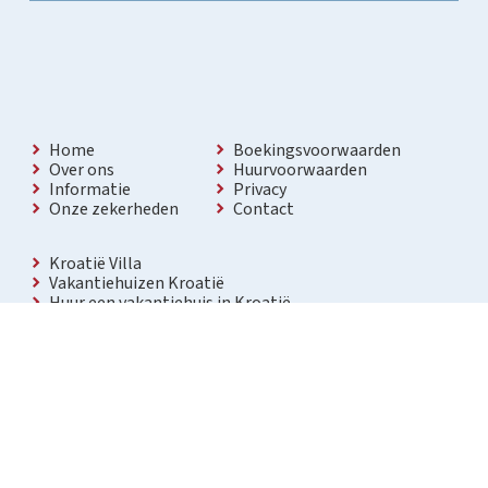
Home
Boekingsvoorwaarden
Over ons
Huurvoorwaarden
Informatie
Privacy
Onze zekerheden
Contact
Kroatië Villa
Vakantiehuizen Kroatië
Huur een vakantiehuis in Kroatië
Vakantiewoning met zwembad Kroatië
Vakantie villa in Kroatië
Luxe villa in Kroatië
Kroatië villa’s met zwembad
Appartementen in Kroatië
Bezienswaardigheden Kroatië