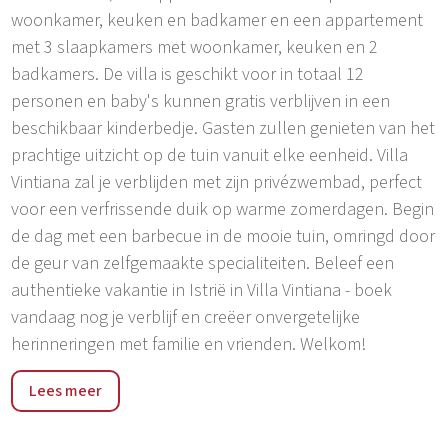
woonkamer, keuken en badkamer en een appartement
met 3 slaapkamers met woonkamer, keuken en 2
badkamers. De villa is geschikt voor in totaal 12
personen en baby's kunnen gratis verblijven in een
beschikbaar kinderbedje. Gasten zullen genieten van het
prachtige uitzicht op de tuin vanuit elke eenheid. Villa
Vintiana zal je verblijden met zijn privézwembad, perfect
voor een verfrissende duik op warme zomerdagen. Begin
de dag met een barbecue in de mooie tuin, omringd door
de geur van zelfgemaakte specialiteiten. Beleef een
authentieke vakantie in Istrië in Villa Vintiana - boek
vandaag nog je verblijf en creëer onvergetelijke
herinneringen met familie en vrienden. Welkom!
Vintijan is een plaats die slechts een honderdtal
Lees meer
inwoners telt. Het ligt op een heuvel boven de baai van
Veruda. Hoewel het vlak naast Pula ligt, behoort het tot