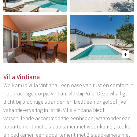
Villa Vintiana
Welkom in Villa Vintiana - een oase van rust en comfort in
het prachtige dorpje Vintian, vlakbij Pula. Deze villa ligt
dicht bij prachtige stranden en biedt een ongelooflijke
vakantie-ervaring in Istrië. Villa Vintiana biedt
verschillende accommodatie-eenheden, waaronder een
appartement met 1 slaapkamer met woonkamer, keuken
en badkamer, een appartement met 2 slaapkamers met