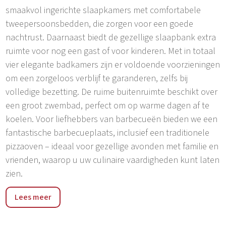
smaakvol ingerichte slaapkamers met comfortabele
tweepersoonsbedden, die zorgen voor een goede
nachtrust. Daarnaast biedt de gezellige slaapbank extra
ruimte voor nog een gast of voor kinderen. Met in totaal
vier elegante badkamers zijn er voldoende voorzieningen
om een zorgeloos verblijf te garanderen, zelfs bij
volledige bezetting. De ruime buitenruimte beschikt over
een groot zwembad, perfect om op warme dagen af te
koelen. Voor liefhebbers van barbecueën bieden we een
fantastische barbecueplaats, inclusief een traditionele
pizzaoven – ideaal voor gezellige avonden met familie en
vrienden, waarop u uw culinaire vaardigheden kunt laten
zien.
De ligging van Villa Miri is gewoonweg onovertroffen: op
Lees meer
een steenworp afstand van Rovinj, een stad die
bekendstaat om zijn adembenemende oude binnenstad