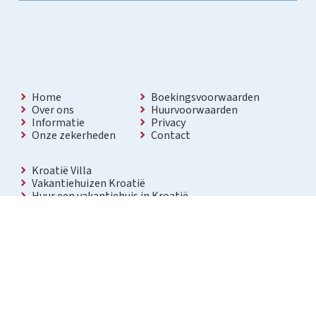
Home
Boekingsvoorwaarden
Over ons
Huurvoorwaarden
Informatie
Privacy
Onze zekerheden
Contact
Kroatië Villa
Vakantiehuizen Kroatië
Huur een vakantiehuis in Kroatië
Vakantiewoning met zwembad Kroatië
Vakantie villa in Kroatië
Luxe villa in Kroatië
Kroatië villa’s met zwembad
Appartementen in Kroatië
Bezienswaardigheden Kroatië