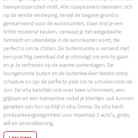
tweepersoonsbed vindt. Alle slaapkamers bevinden zich
op de eerste verdieping, terwijl de begane grond is
gereserveerd voor de woonruimtes. Daar vind je een
lichte moderne keuken, vanwaar je het eetgedeelte
betreedt en uiteindelijk in de woonkamer komt, die
perfect is om te chillen. De buitenruimte is versierd met
een prachtig zwembad dat je uitnodigt om erin te gaan
en je te verfrissen op de warme zomerdagen. De
loungeruimte buiten en de buitenkeuken bieden extra
schaduw en zijn de perfecte plek om te schuilen voor de
zon. De villa beschikt ook over twee schommels, een
glijbaan en een trampoline zodat je kleintjes ook kunnen
genieten van hun verblijf in villa Omnia. De villa biedt
privéparkeergelegenheid voor maximaal 3 auto's, gratis
wifi en airconditioning.
Villa Omnia is gelegen in het dorp Loborika, op slechts
Lees meer