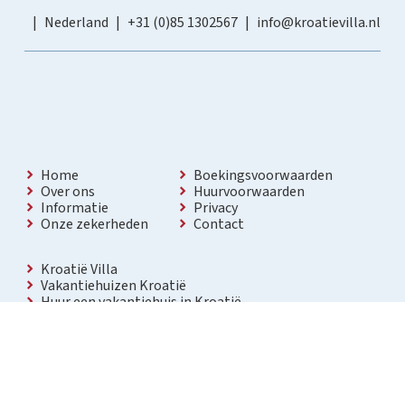
Nederland
+31 (0)85 1302567
info@kroatievilla.nl
Home
Boekingsvoorwaarden
Over ons
Huurvoorwaarden
Informatie
Privacy
Onze zekerheden
Contact
Kroatië Villa
Vakantiehuizen Kroatië
Huur een vakantiehuis in Kroatië
Vakantiewoning met zwembad Kroatië
Vakantie villa in Kroatië
Luxe villa in Kroatië
Kroatië villa’s met zwembad
Appartementen in Kroatië
Bezienswaardigheden Kroatië