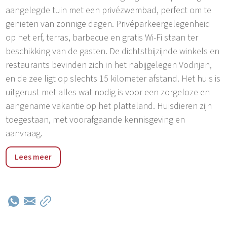
aangelegde tuin met een privézwembad, perfect om te
genieten van zonnige dagen. Privéparkeergelegenheid
op het erf, terras, barbecue en gratis Wi-Fi staan ter
beschikking van de gasten. De dichtstbijzijnde winkels en
restaurants bevinden zich in het nabijgelegen Vodnjan,
en de zee ligt op slechts 15 kilometer afstand. Het huis is
uitgerust met alles wat nodig is voor een zorgeloze en
aangename vakantie op het platteland. Huisdieren zijn
toegestaan, met voorafgaande kennisgeving en
aanvraag.
Pinezići is een rustig dorpje gelegen in het binnenland
Lees meer
van Istrië, niet ver van Vodnjan, omgeven door
ongerepte natuur en schilderachtige landschappen. Het
is ideaal voor degenen die willen genieten van een
authentieke landelijke omgeving, ver van drukte en
toeristische drukte, maar toch op een bereikbare afstand