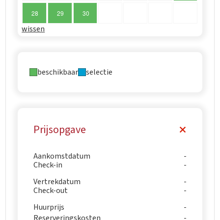
28
29
30
wissen
beschikbaar
selectie
Prijsopgave
Aankomstdatum
Check-in
Vertrekdatum
Check-out
Huurprijs
Reserveringskosten