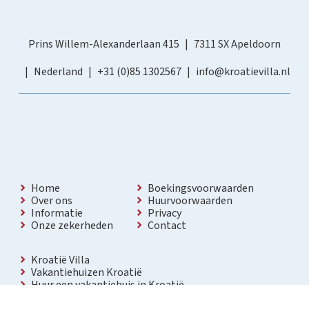
Prins Willem-Alexanderlaan 415
7311 SX Apeldoorn
Nederland
+31 (0)85 1302567
info@kroatievilla.nl
Home
Boekingsvoorwaarden
Over ons
Huurvoorwaarden
Informatie
Privacy
Onze zekerheden
Contact
Kroatië Villa
Vakantiehuizen Kroatië
Huur een vakantiehuis in Kroatië
Vakantiewoning met zwembad Kroatië