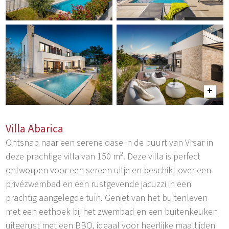
Villa Abarica
Ontsnap naar een serene oase in de buurt van Vrsar in
deze prachtige villa van 150 m². Deze villa is perfect
ontworpen voor een sereen uitje en beschikt over een
privézwembad en een rustgevende jacuzzi in een
prachtig aangelegde tuin. Geniet van het buitenleven
met een eethoek bij het zwembad en een buitenkeuken
uitgerust met een BBQ, ideaal voor heerlijke maaltijden