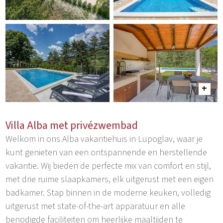
Villa Alba met privézwembad
Welkom in ons Alba vakantiehuis in Lupoglav, waar je
kunt genieten van een ontspannende en herstellende
vakantie. Wij bieden de perfecte mix van comfort en stijl,
met drie ruime slaapkamers, elk uitgerust met een eigen
badkamer. Stap binnen in de moderne keuken, volledig
uitgerust met state-of-the-art apparatuur en alle
benodigde faciliteiten om heerlijke maaltijden te