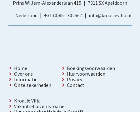
Prins Willem-Alexanderlaan 415
7311 SX Apeldoorn
Nederland
+31 (0)85 1302567
info@kroatievilla.nl
Home
Boekingsvoorwaarden
Over ons
Huurvoorwaarden
Informatie
Privacy
Onze zekerheden
Contact
Kroatië Villa
Vakantiehuizen Kroatië
Huur een vakantiehuis in Kroatië
Vakantiewoning met zwembad Kroatië
Vakantie villa in Kroatië
Luxe villa in Kroatië
Kroatië villa’s met zwembad