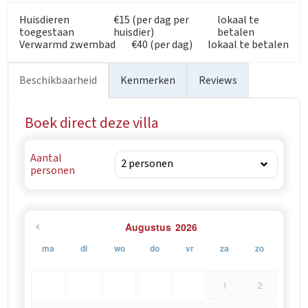
Huisdieren
€15 (per dag per
lokaal te
toegestaan
huisdier)
betalen
Verwarmd zwembad
€40 (per dag)
lokaal te betalen
Beschikbaarheid
Kenmerken
Reviews
Boek direct deze villa
Aantal
personen
Augustus
2026
ma
di
wo
do
vr
za
zo
1
2