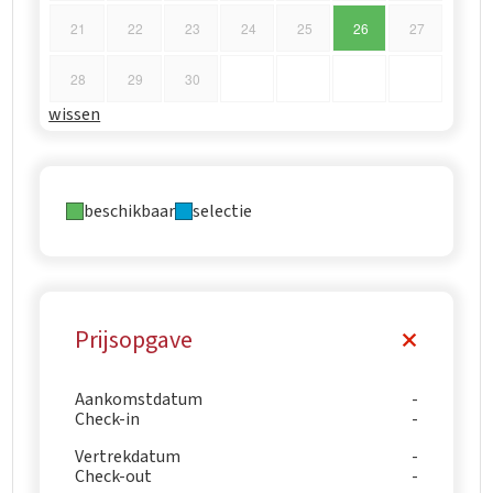
21
22
23
24
25
26
27
28
29
30
wissen
beschikbaar
selectie
Prijsopgave
Aankomstdatum
Check-in
Vertrekdatum
Check-out