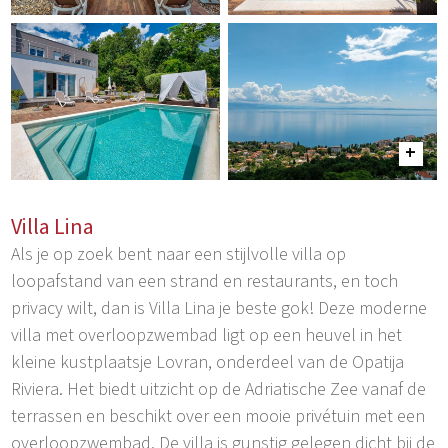
Villa Lina
Als je op zoek bent naar een stijlvolle villa op
loopafstand van een strand en restaurants, en toch
privacy wilt, dan is Villa Lina je beste gok! Deze moderne
villa met overloopzwembad ligt op een heuvel in het
kleine kustplaatsje Lovran, onderdeel van de Opatija
Riviera. Het biedt uitzicht op de Adriatische Zee vanaf de
terrassen en beschikt over een mooie privétuin met een
overloopzwembad. De villa is gunstig gelegen dicht bij de