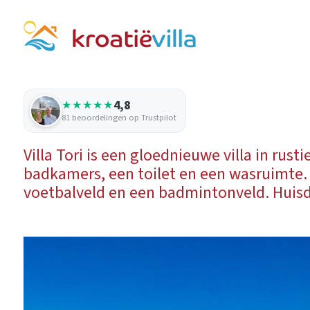
4,8
★★★★★
81 beoordelingen op Trustpilot
Villa Tori is een gloednieuwe villa in rus
badkamers, een toilet en een wasruimte.
voetbalveld en een badmintonveld. Huisd