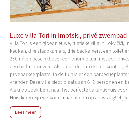
Luxe villa Tori in Imotski, privé zwembad
Villa Tori is een gloednieuwe, rustieke villa in Lokvičići
keuken, drie slaapkamers, drie badkamers, een toilet e
230 m² en beschikt over een enorme tuin met een priv
een badmintonveld. Als u met de auto komt, kunt u ge
privéparkeerplaats. In de tuin is er een barbecueplaats
vrienden.Deze villa biedt plaats aan 6+2 personen en b
Als u op zoek bent naar het perfecte vakantiehuis voor 
Huisdieren zijn welkom, maar alleen op aanvraag!Object
De regio Imotski ligt achter het Biokovo-gebergte, in he
Lees meer
pittoresk stadje met veel cafés en restaurants. Er is o
bezienswaardigheden zijn het oude fort van Topan. Ond
wandelroute en in de zomermaanden het belangrijkste s