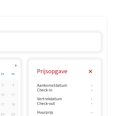
Prijsopgave
za
zo
3
4
Aankomstdatum
Check-in
10
11
Vertrekdatum
Check-out
17
18
Huurprijs
24
25