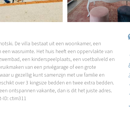
, Imotski. De villa bestaat uit een woonkamer, een
n een wasruimte. Het huis heeft een oppervlakte van
ézwembad, een kinderspeelplaats, een voetbalveld en
bruikmaken van een privégarage of een grote
 waar u gezellig kunt samenzijn met uw familie en
eschikt over 3 kingsize bedden en twee extra bedden.
een ontspannen vakantie, dan is dit het juiste adres.
-ID: ctim311
t achterland van Dalmatië. Imotski is een zeer
ok een groot winkelcentrum. De belangrijkste
er Topan ligt het Blauwe Meer, een geliefde
trand van Imotski. In de directe omgeving (1,5 km)