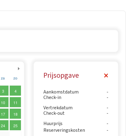
Prijsopgave
za
zo
3
4
Aankomstdatum
Check-in
10
11
Vertrekdatum
Check-out
17
18
Huurprijs
24
25
Reserveringskosten