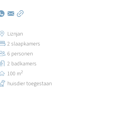
Liznjan
2 slaapkamers
6 personen
2 badkamers
2
100 m
huisdier toegestaan