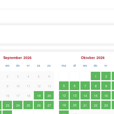
ek ons op en zie zelf dat het fijn is om in het zuiden
September
2026
Oktober
2026
wo
do
vr
za
zo
ma
di
wo
do
vr
2
3
4
5
6
1
2
5
6
9
10
11
12
13
7
8
9
12
13
16
17
18
19
20
14
15
16
19
20
23
24
25
26
27
21
22
23