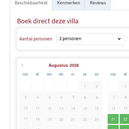
Beschikbaarheid
Kenmerken
Reviews
laatste weiden van de Voga bloeiende plant onthullen. Zo
van Istrië te zijn en te wonen.
Boek direct deze villa
Aantal personen
Augustus
2026
ma
di
wo
do
vr
za
zo
ma
di
1
1
2
7
3
4
7
8
5
6
8
9
10
11
14
15
12
13
14
15
16
17
18
21
22
19
20
21
22
23