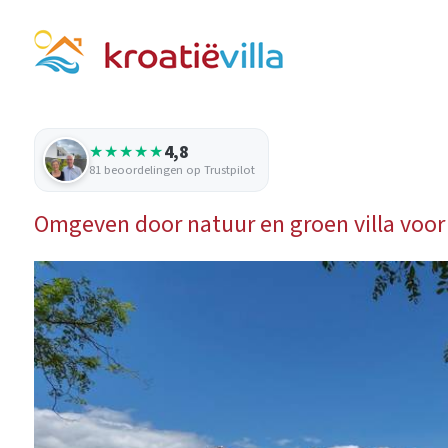
4,8
★★★★★
81 beoordelingen op Trustpilot
Omgeven door natuur en groen villa voor 