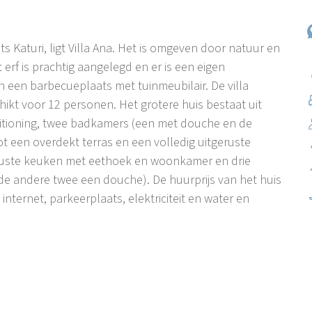
ts Katuri, ligt Villa Ana. Het is omgeven door natuur en
erf is prachtig aangelegd en er is een eigen
een barbecueplaats met tuinmeubilair. De villa
hikt voor 12 personen. Het grotere huis bestaat uit
tioning, twee badkamers (een met douche en de
een overdekt terras en een volledig uitgeruste
eruste keuken met eethoek en woonkamer en drie
e andere twee een douche). De huurprijs van het huis
 internet, parkeerplaats, elektriciteit en water en
van Labin. In de 19e eeuw telde het kleine pittoreske
eeft het meer dan 1500 inwoners. Hoewel klein, begint
wikkelen tot een belangrijk toeristisch centrum.
k de `parel van Kvarner` genoemd. Hoe ontwikkeld het
dag 11.000, en in het seizoen meer dan een miljoen