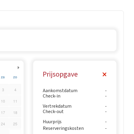
Prijsopgave
za
zo
3
4
Aankomstdatum
Check-in
10
11
Vertrekdatum
Check-out
17
18
Huurprijs
24
25
Reserveringskosten