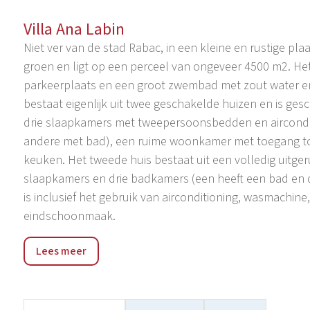
Villa Ana Labin
Niet ver van de stad Rabac, in een kleine en rustige plaa
groen en ligt op een perceel van ongeveer 4500 m2. Het 
parkeerplaats en een groot zwembad met zout water en 
bestaat eigenlijk uit twee geschakelde huizen en is gesc
drie slaapkamers met tweepersoonsbedden en aircondi
andere met bad), een ruime woonkamer met toegang tot 
keuken. Het tweede huis bestaat uit een volledig uitg
slaapkamers en drie badkamers (een heeft een bad en d
is inclusief het gebruik van airconditioning, wasmachine,
eindschoonmaak.
Rabac is een vissersdorp in de Kvarner Baai in de buurt 
Lees meer
plaatsje slechts een paar families en vandaag de dag h
Rabac zich sinds de jaren zestig van de 20e eeuw te ont
Vanwege zijn uitzonderlijke schoonheid wordt het vaa
toerisme in Rabac is, blijkt uit het feit dat het op één 