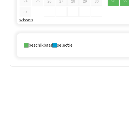
24
25
28
29
26
27
28
29
30
31
wissen
beschikbaar
selectie