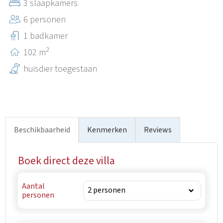
3 slaapkamers
ideale bestemming is voor natuurliefhebbers. Kršan is de
6 personen
juiste plek om de lokale gebruiken te ontdekken, te
genieten van de traditionele Istrische keuken en het rijke
1 badkamer
culturele erfgoed van dit charmante Istrische stadje te
2
102 m
ontdekken.
huisdier toegestaan
Beschikbaarheid
Kenmerken
Reviews
Boek direct deze villa
Aantal
personen