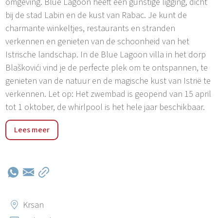
omgeving. Blue Lagoon heeft een gunstige ligging, dicht
bij de stad Labin en de kust van Rabac. Je kunt de
charmante winkeltjes, restaurants en stranden
verkennen en genieten van de schoonheid van het
Istrische landschap. In de Blue Lagoon villa in het dorp
Blaškovići vind je de perfecte plek om te ontspannen, te
genieten van de natuur en de magische kust van Istrië te
verkennen. Let op: Het zwembad is geopend van 15 april
tot 1 oktober, de whirlpool is het hele jaar beschikbaar.
Kršan, een schilderachtig stadje gelegen in het hart van
Lees meer
het Istrische schiereiland, betovert met zijn rustieke
charme en rijke geschiedenis. Met zijn stenen straten,
middeleeuwse muren en indrukwekkende kasteel, biedt
Kršan een authentieke ervaring van de Istrische cultuur
en traditie. Dit kleine stadje wordt ook omringd door
prachtige natuurlijke schoonheden, zoals groene
Krsan
heuvels en beboste landschappen, waardoor het een