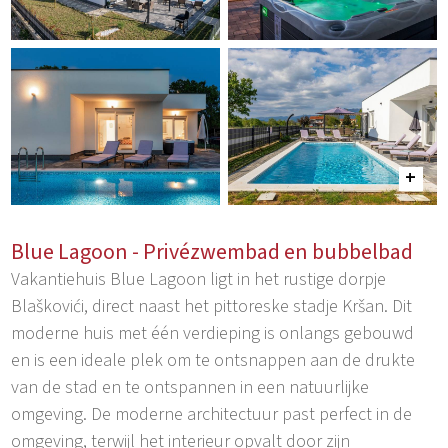
Blue Lagoon - Privézwembad en bubbelbad
Vakantiehuis Blue Lagoon ligt in het rustige dorpje
Blaškovići, direct naast het pittoreske stadje Kršan. Dit
moderne huis met één verdieping is onlangs gebouwd
en is een ideale plek om te ontsnappen aan de drukte
van de stad en te ontspannen in een natuurlijke
omgeving. De moderne architectuur past perfect in de
omgeving, terwijl het interieur opvalt door zijn