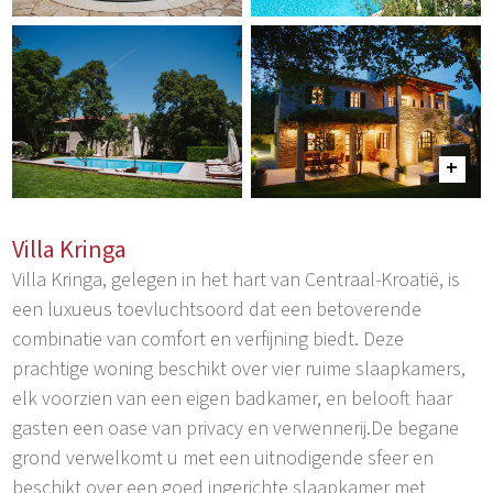
Villa Kringa
Villa Kringa, gelegen in het hart van Centraal-Kroatië, is
een luxueus toevluchtsoord dat een betoverende
combinatie van comfort en verfijning biedt. Deze
prachtige woning beschikt over vier ruime slaapkamers,
elk voorzien van een eigen badkamer, en belooft haar
gasten een oase van privacy en verwennerij.De begane
grond verwelkomt u met een uitnodigende sfeer en
beschikt over een goed ingerichte slaapkamer met