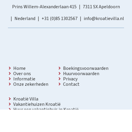
Prins Willem-Alexanderlaan 415
7311 SX Apeldoorn
Nederland
+31 (0)85 1302567
info@kroatievilla.nl
Home
Boekingsvoorwaarden
Over ons
Huurvoorwaarden
Informatie
Privacy
Onze zekerheden
Contact
Kroatië Villa
Vakantiehuizen Kroatië
Huur een vakantiehuis in Kroatië
Vakantiewoning met zwembad Kroatië
Vakantie villa in Kroatië
Luxe villa in Kroatië
Kroatië villa’s met zwembad