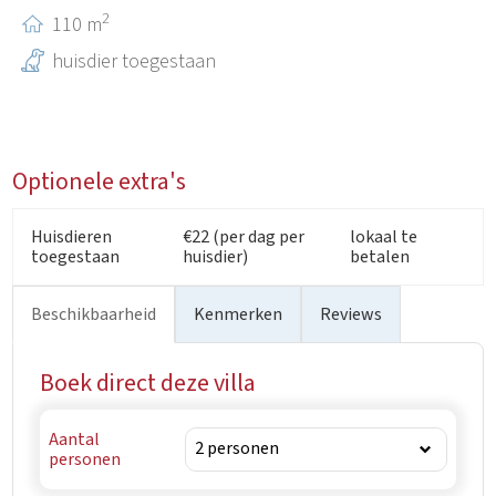
2
110 m
huisdier toegestaan
Optionele extra's
Huisdieren
€22 (per dag per
lokaal te
toegestaan
huisdier)
betalen
Beschikbaarheid
Kenmerken
Reviews
Boek direct deze villa
Aantal
personen