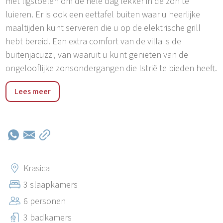
met ligstoelen om de hele dag lekker in de zon te
luieren. Er is ook een eettafel buiten waar u heerlijke
maaltijden kunt serveren die u op de elektrische grill
hebt bereid. Een extra comfort van de villa is de
buitenjacuzzi, van waaruit u kunt genieten van de
ongelooflijke zonsondergangen die Istrië te bieden heeft.
De villa ligt in Krasica, een rustige plaats in het noorden
Lees meer
van Istrië. De Adriatische Zee en de stranden liggen op
15 km afstand, terwijl er in de directe omgeving van de
villa uitstekende restaurants te vinden zijn die zowel
traditionele als moderne Istrische gerechten serveren.
De dichtstbijzijnde luchthaven ligt in Pula, op 75 km
afstand, terwijl de grens met Slovenië slechts 13 km
Krasica
verderop ligt.
3 slaapkamers
6 personen
3 badkamers