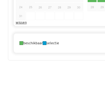
24
25
28
29
26
27
28
29
30
31
wissen
beschikbaar
selectie