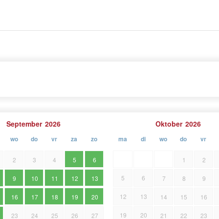
m in alle rust te genieten van de prachtige sfeer van
September
2026
Oktober
2026
wo
do
vr
za
zo
ma
di
wo
do
vr
2
3
4
5
6
1
2
5
6
9
10
11
12
13
7
8
9
12
13
16
17
18
19
20
14
15
16
19
20
23
24
25
26
27
21
22
23