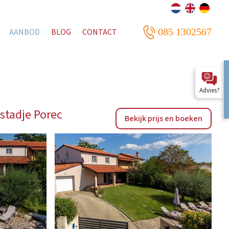
085 1302567
AANBOD
BLOG
CONTACT
Advies?
stadje Porec
Bekijk prijs en boeken