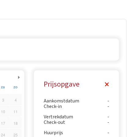
Prijsopgave
za
zo
3
4
Aankomstdatum
Check-in
10
11
Vertrekdatum
Check-out
17
18
Huurprijs
24
25