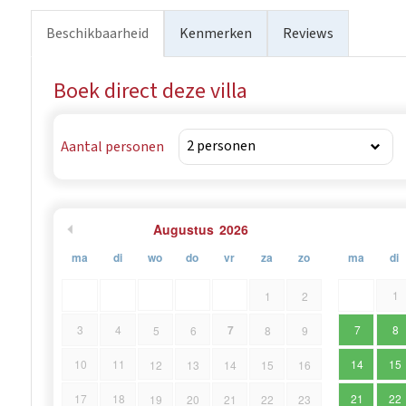
van Porec en de omliggende dorpen. De plek is perfect o
Beschikbaarheid
Kenmerken
Reviews
het Istrische schiereiland.
Boek direct deze villa
Aantal personen
Augustus
2026
ma
di
wo
do
vr
za
zo
ma
di
1
1
2
7
3
4
7
8
5
6
8
9
10
11
14
15
12
13
14
15
16
17
18
21
22
19
20
21
22
23