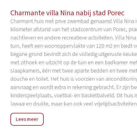
Charmante villa Nina nabij stad Porec
Charmant huis met prive zwembad genaamd Villa Nina is 
kilometer afstand van het stadscentrum van Porec, pra
nachtleven en andere recreatieve activiteiten. Villa Ni
tuin, heeft een woonoppervlakte van 120 m2 en biedt 
begane grond bevindt zich de volledig uitgeruste keuk
met zithoek en uitzicht op de tuin en een badkamer met
slaapkamers, één met twee aparte bedden en twee me
douche en toilet. Het huis is voorzien van airconditionin
aanvraag en wordt extra in rekening gebracht. Er zijn tw
kinderspeelplaats, voetbal- en basketbalveld. Dit huis i
lawaai en drukte, maar kan ook veel vrijetijdsactiviteite
Kosinozici, klein dorpje op slechts ongeveer 3 km van h
Lees meer
zeer mooie en rustige vakantie is dit de juiste oplossing
mooie tuinen bij bijna elk huis, er zijn veel wandel- en
bevinden zich op 3 km van Antonci. Er zijn veel mooie e