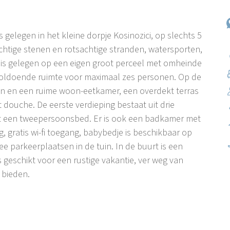
gelegen in het kleine dorpje Kosinozici, op slechts 5
chtige stenen en rotsachtige stranden, watersporten,
na is gelegen op een eigen groot perceel met omheinde
voldoende ruimte voor maximaal zes personen. Op de
en en een ruime woon-eetkamer, een overdekt terras
 douche. De eerste verdieping bestaat uit drie
t een tweepersoonsbed. Er is ook een badkamer met
g, gratis wi-fi toegang, babybedje is beschikbaar op
ee parkeerplaatsen in de tuin. In de buurt is een
s geschikt voor een rustige vakantie, ver weg van
n bieden.
et centrum van Porec. Als je op zoek bent naar een
 voor jou. De huizen zijn omgeven door bossen, er zijn
 fietsroutes rondom het dorp. Winkels en restaurants
n interessante fietsroutes die leiden naar het centrum