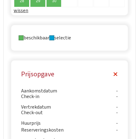
28
29
30
wissen
beschikbaar
selectie
Prijsopgave
Aankomstdatum
Check-in
Vertrekdatum
Check-out
Huurprijs
Reserveringskosten