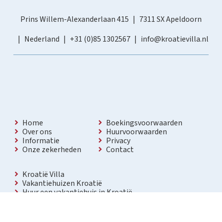
Prins Willem-Alexanderlaan 415
7311 SX Apeldoorn
Nederland
+31 (0)85 1302567
info@kroatievilla.nl
Home
Boekingsvoorwaarden
Over ons
Huurvoorwaarden
Informatie
Privacy
Onze zekerheden
Contact
Kroatië Villa
Vakantiehuizen Kroatië
Huur een vakantiehuis in Kroatië
Vakantiewoning met zwembad Kroatië
Vakantie villa in Kroatië
Luxe villa in Kroatië