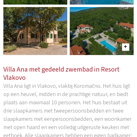
Villa Ana met gedeeld zwembad in Resort
Vlakovo
Villa Ana ligt in Vlakovo, vlakbij Koromačno. Het huis ligt
op een heuvel, midden in de prachtige natuur, en biedt
plaats aan maximaal 10 personen. Het huis bestaat uit
drie slaapkamers met tweepersoonsbedden en twee
slaapkamers met eenpersoonsbedden, een woonkamer
met open haard en een volledig uitgeruste keuken met
eethoek. Alle slaapkamers hebben een eigen badkamer;