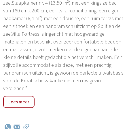
zee.Slaapkamer nr. 4 (13,50 m²) met een kingsize bed
van 180 cm x 200 cm, een tv, airconditioning, een eigen
badkamer (6,4 m²) met een douche, een ruim terras met
een zithoek en een panoramisch uitzicht op Split en de
zee.Villa Fortress is ingericht met hoogwaardige
materialen en beschikt over zeer comfortabele bedden
en matrassen; u zult merken dat de eigenaar aan alle
kleine details heeft gedacht die het verschil maken. Een
stijlvolle accommodatie als deze, met een prachtig
panoramisch uitzicht, is gewoon de perfecte uitvalsbasis
voor de Kroatische vakantie die u en uw gezin
verdienen.”
De wijk aan de hellingen van Klis is nieuw gebouwd en
Lees meer
omgeven door lage mediterrane vegetatie, afgewisseld
met enkele pijnbomen, en biedt een buitengewoon mooi
uitzicht op de beroemde stad Split; we willen vooral de
zonsondergang benadrukken, met de lichtjes van de