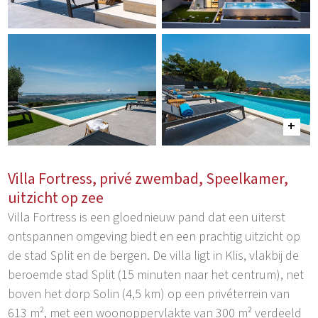
Villa Fortress, privé zwembad, Speelkamer,
uitzicht op zee
Villa Fortress is een gloednieuw pand dat een uiterst
ontspannen omgeving biedt en een prachtig uitzicht op
de stad Split en de bergen. De villa ligt in Klis, vlakbij de
beroemde stad Split (15 minuten naar het centrum), net
boven het dorp Solin (4,5 km) op een privéterrein van
613 m², met een woonoppervlakte van 300 m² verdeeld