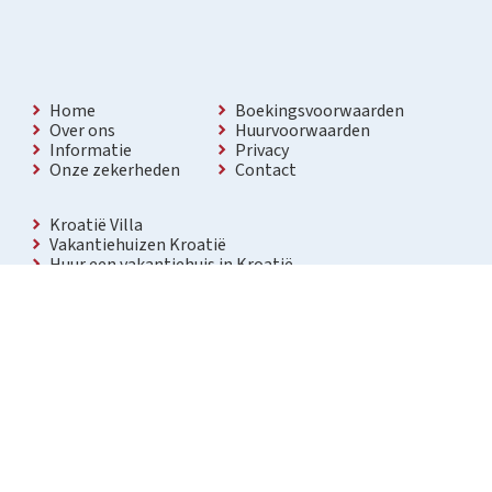
Home
Boekingsvoorwaarden
Over ons
Huurvoorwaarden
Informatie
Privacy
Onze zekerheden
Contact
Kroatië Villa
Vakantiehuizen Kroatië
Huur een vakantiehuis in Kroatië
Vakantiewoning met zwembad Kroatië
Vakantie villa in Kroatië
Luxe villa in Kroatië
Kroatië villa’s met zwembad
Appartementen in Kroatië
Bezienswaardigheden Kroatië