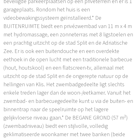
beveiligde parkeerplaatsen op een privéterrein en er is 1
garageplaats. Rondom het huis is een
videobewakingssysteem geïnstalleerd.* De
BUITENRUIMTE biedt een privézwembad van 11 m x 4 m
met hydromassage, een zonneterras met 8 ligstoelen en
een prachtig uitzicht op de stad Split en de Adriatische
Zee. Er is ook een buitendouche en een overdekte
eethoek in de open lucht met een traditionele barbecue
(hout, houtskool) en een flatscreen-tv, allemaal met
uitzicht op de stad Split en de ongerepte natuur op de
hellingen van Klis. Het zwembadgedeelte ligt slechts
enkele treden lager dan de woon-/eetkamer. Vanuit het
zwembad- en barbecuegedeelte kunt u via de buiten- en
binnentrap naar de speelruimte op het lagere
gelijkvloerse niveau gaan.* De BEGANE GROND (57 m²)
(zwembadniveau) biedt een stijlvolle, volledig
geklimatiseerde woonkamer met twee banken (beide