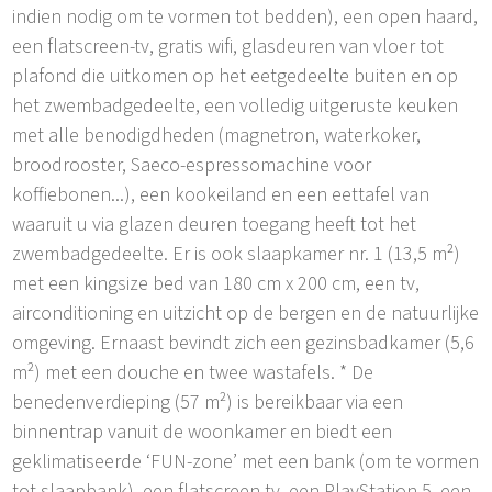
indien nodig om te vormen tot bedden), een open haard,
een flatscreen-tv, gratis wifi, glasdeuren van vloer tot
plafond die uitkomen op het eetgedeelte buiten en op
het zwembadgedeelte, een volledig uitgeruste keuken
met alle benodigdheden (magnetron, waterkoker,
broodrooster, Saeco-espressomachine voor
koffiebonen...), een kookeiland en een eettafel van
waaruit u via glazen deuren toegang heeft tot het
zwembadgedeelte. Er is ook slaapkamer nr. 1 (13,5 m²)
met een kingsize bed van 180 cm x 200 cm, een tv,
airconditioning en uitzicht op de bergen en de natuurlijke
omgeving. Ernaast bevindt zich een gezinsbadkamer (5,6
m²) met een douche en twee wastafels. * De
benedenverdieping (57 m²) is bereikbaar via een
binnentrap vanuit de woonkamer en biedt een
geklimatiseerde ‘FUN-zone’ met een bank (om te vormen
tot slaapbank), een flatscreen-tv, een PlayStation 5, een