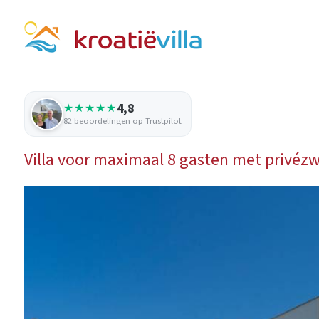
4,8
★★★★★
82 beoordelingen op Trustpilot
Villa voor maximaal 8 gasten met privéz