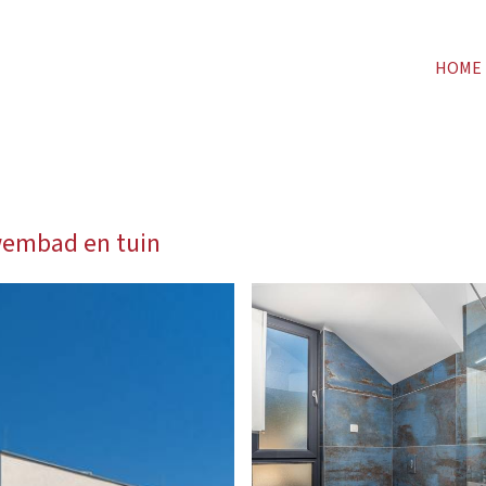
HOME
wembad en tuin