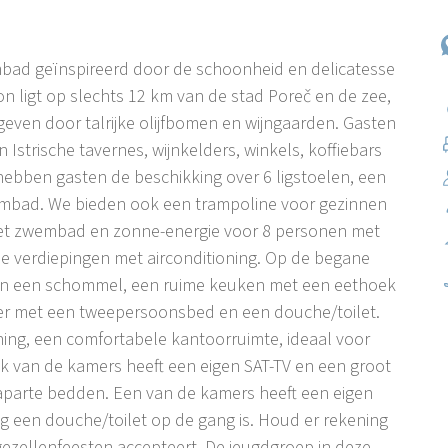
mbad geïnspireerd door de schoonheid en delicatesse
llon ligt op slechts 12 km van de stad Poreč en de zee,
mgeven door talrijke olijfbomen en wijngaarden. Gasten
 Istrische tavernes, wijnkelders, winkels, koffiebars
hebben gasten de beschikking over 6 ligstoelen, een
wembad. We bieden ook een trampoline voor gezinnen
met zwembad en zonne-energie voor 8 personen met
ee verdiepingen met airconditioning. Op de begane
n een schommel, een ruime keuken met een eethoek
mer met een tweepersoonsbed en een douche/toilet.
oning, een comfortabele kantoorruimte, ideaal voor
lk van de kamers heeft een eigen SAT-TV en een groot
parte bedden. Een van de kamers heeft een eigen
og een douche/toilet op de gang is. Houd er rekening
ezellenfeesten accepteert. De jeugdgroep in deze