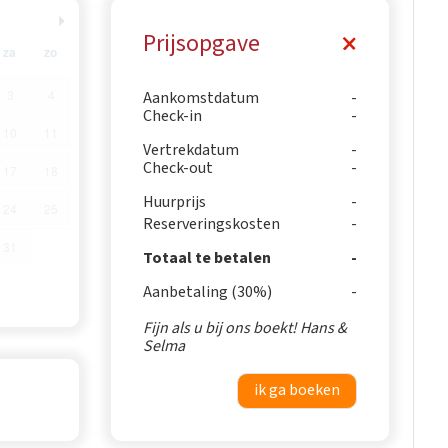
Prijsopgave
za
zo
3
4
Aankomstdatum
Check-in
10
11
Vertrekdatum
Check-out
17
18
Huurprijs
24
25
Reserveringskosten
31
Totaal te betalen
Aanbetaling (30%)
Fijn als u bij ons boekt! Hans &
Selma
ik ga boeken