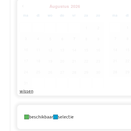
Augustus
2026
ma
di
wo
do
vr
za
zo
ma
di
1
1
2
7
3
4
7
8
5
6
8
9
10
11
14
15
12
13
14
15
16
17
18
21
22
19
20
21
22
23
24
25
28
29
26
27
28
29
30
31
wissen
beschikbaar
selectie