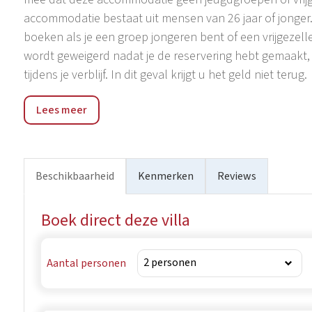
accommodatie bestaat uit mensen van 26 jaar of jonger
boeken als je een groep jongeren bent of een vrijgezell
wordt geweigerd nadat je de reservering hebt gemaakt, w
tijdens je verblijf. In dit geval krijgt u het geld niet terug.
Villa Papillon ligt op slechts 12 km van de stad Poreč e
Lees meer
Istrië, en is omgeven door talrijke olijf- en wijngaarden
nabijgelegen Istrische tavernes, wijnkelders, winkels, ko
Beschikbaarheid
Kenmerken
Reviews
Boek direct deze villa
Aantal personen