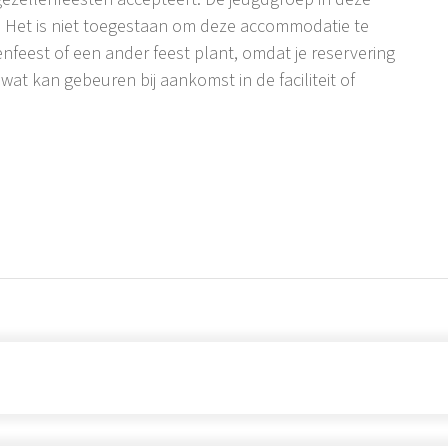
. Het is niet toegestaan om deze accommodatie te
enfeest of een ander feest plant, omdat je reservering
at kan gebeuren bij aankomst in de faciliteit of
n de zee, in het dorp Kaštelir aan de westkust van
. Gasten krijgen een rijk gastronomisch aanbod in de
ffiebars en tal van fietspaden.