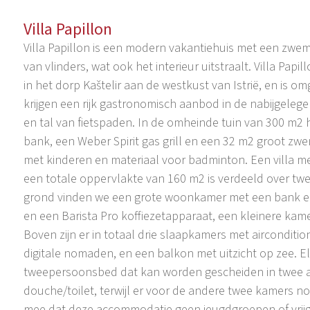
Villa Papillon
Villa Papillon is een modern vakantiehuis met een zwe
van vlinders, wat ook het interieur uitstraalt. Villa Papi
in het dorp Kaštelir aan de westkust van Istrië, en is o
krijgen een rijk gastronomisch aanbod in de nabijgelegen
en tal van fietspaden. In de omheinde tuin van 300 m2 
bank, een Weber Spirit gas grill en een 32 m2 groot z
met kinderen en materiaal voor badminton. Een villa 
een totale oppervlakte van 160 m2 is verdeeld over tw
grond vinden we een grote woonkamer met een bank e
en een Barista Pro koffiezetapparaat, een kleinere ka
Boven zijn er in totaal drie slaapkamers met airconditi
digitale nomaden, en een balkon met uitzicht op zee. E
tweepersoonsbed dat kan worden gescheiden in twee a
douche/toilet, terwijl er voor de andere twee kamers n
mee dat deze accommodatie geen jeugdgroepen of vrijg