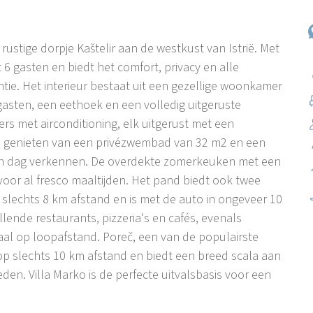
rustige dorpje Kaštelir aan de westkust van Istrië. Met
6 gasten en biedt het comfort, privacy en alle
tie. Het interieur bestaat uit een gezellige woonkamer
asten, een eethoek en een volledig uitgeruste
s met airconditioning, elk uitgerust met een
n genieten van een privézwembad van 32 m2 en een
 een dag verkennen. De overdekte zomerkeuken met een
voor al fresco maaltijden. Het pand biedt ook twee
p slechts 8 km afstand en is met de auto in ongeveer 10
llende restaurants, pizzeria's en cafés, evenals
al op loopafstand. Poreč, een van de populairste
 op slechts 10 km afstand en biedt een breed scala aan
den. Villa Marko is de perfecte uitvalsbasis voor een
trië ligt Kaštelir-Labinci, een rustig dorp omringd