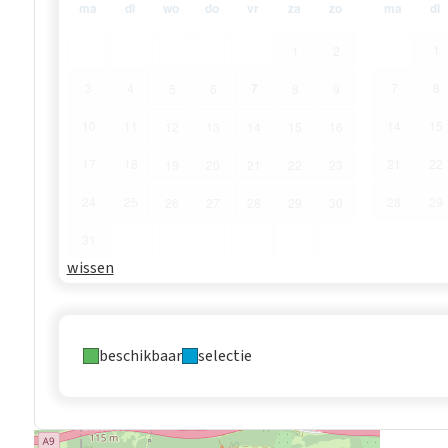
ma
di
wo
do
vr
za
zo
ma
di
1
1
2
7
3
4
7
8
5
6
8
9
10
11
14
15
12
13
14
15
16
17
18
21
22
19
20
21
22
23
24
25
28
29
26
27
28
29
30
31
wissen
beschikbaar
selectie