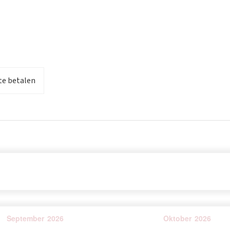
pen. Het staat bekend om zijn wijn- en
panning. Het dorp is ideaal om te wandelen, fietsen en
permarkt en restaurants, met de stranden en
te betalen
September
2026
Oktober
2026