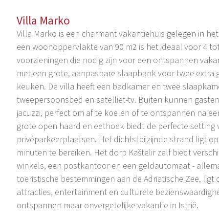
Villa Marko
Villa Marko is een charmant vakantiehuis gelegen in het 
een woonoppervlakte van 90 m2 is het ideaal voor 4 tot 
voorzieningen die nodig zijn voor een ontspannen vakan
met een grote, aanpasbare slaapbank voor twee extra g
keuken. De villa heeft een badkamer en twee slaapkamer
tweepersoonsbed en satelliet-tv. Buiten kunnen gaste
jacuzzi, perfect om af te koelen of te ontspannen na
grote open haard en eethoek biedt de perfecte setting 
privéparkeerplaatsen. Het dichtstbijzijnde strand ligt o
minuten te bereiken. Het dorp Kaštelir zelf biedt verschi
winkels, een postkantoor en een geldautomaat - allema
toeristische bestemmingen aan de Adriatische Zee, ligt
attracties, entertainment en culturele bezienswaardighe
ontspannen maar onvergetelijke vakantie in Istrië.
Op slechts 10 km van Poreč aan de westelijke kust van Is