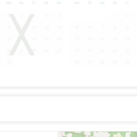
wo
do
vr
za
zo
ma
di
wo
do
vr
2
3
4
5
6
1
2
5
6
9
10
11
12
13
7
8
9
12
13
16
17
18
19
20
14
15
16
19
20
23
24
25
26
27
21
22
23
26
27
30
28
29
30