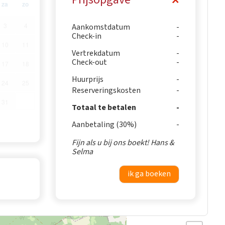
za
zo
3
4
Aankomstdatum
Check-in
10
11
Vertrekdatum
Check-out
17
18
Huurprijs
24
25
Reserveringskosten
31
Totaal te betalen
Aanbetaling (30%)
Fijn als u bij ons boekt! Hans &
Selma
ik ga boeken