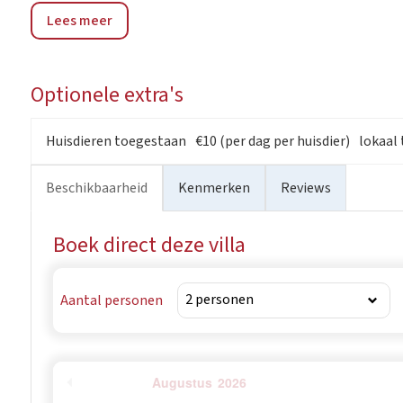
Lees meer
door wijngaarden, olijfbomen en mediterrane landschap
olijfolieproductie en biedt een mix van traditie en onts
van de natuur te genieten en beschikt ook over een su
Optionele extra's
attracties van Poreč op slechts een klein eindje rijden.
Huisdieren toegestaan
€10 (per dag per huisdier)
lokaal 
Beschikbaarheid
Kenmerken
Reviews
Boek direct deze villa
Aantal personen
Augustus
2026