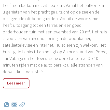
heeft een balkon met zitmeubilair. Vanaf het balkon kunt
u genieten van het prachtige uitzicht op de zee en de
omliggende olijfboomgaarden. Vanuit de woonkamer
heeft u toegang tot een terras en een goed
onderhouden tuin met een zwembad van 20 m². Het huis
is voorzien van airconditioning in de woonkamer,
satelliettelevisie en internet. Huisdieren zijn welkom. Het
huis ligt in Labinci. Labinci ligt op 8 km afstand van Porec,
Tar-Vabriga en het toeristische dorp Lanterna. Op 10
minuten rijden met de auto bereikt u alle stranden van
de westkust van Istrië.
Vakantiehuis van natuursteen met zwembad voor 4-6
Lees meer
personen. Het huis ligt in Labinci. Labinci ligt op 8 km
afstand van Porec, Tar-Vabriga en het toeristische dorp
Lanterna. Binnen 10 minuten rijden bent u bij elk van de
stranden aan de westkust van Istrië. Labinci ligt in het