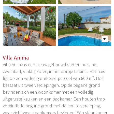
Villa Anima
Villa Anima is een nieuw gebouwd stenen huis met
zwembad, vlakbij Porec, in het dorpje Labinci. Het huis
ligt op een volledig omheind perceel van 800 m². Het
bestaat uit twee verdiepingen. Op de begane grond
bevinden zich een woonkamer met een volledig
uitgeruste keuken en een badkamer. Een houten trap
verbindt de begane grond met de eerste verdieping,
waar zich twee slaapkamers bevinden. Eén slaapkamer