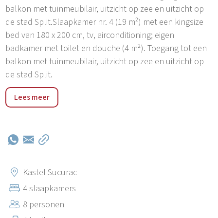
balkon met tuinmeubilair, uitzicht op zee en uitzicht op
de stad Split.Slaapkamer nr. 4 (19 m²) met een kingsize
bed van 180 x 200 cm, tv, airconditioning; eigen
badkamer met toilet en douche (4 m²). Toegang tot een
balkon met tuinmeubilair, uitzicht op zee en uitzicht op
de stad Split.
Villa Casa Bella ligt verscholen tussen twee steden die
Lees meer
op de UNESCO-werelderfgoedlijst staan, Trogir en Split,
met het strand op minder dan 1,5 km afstand,
restaurants en een minimarkt op loopafstand (500 m) en
de luchthaven van Split op 12 km afstand, en biedt toch
een zeer rustige omgeving in het prachtige en ongerepte
gebied van Kaštel Sućurac. Gelegen in het hart van
Kastel Sucurac
Midden-Dalmatië met uitstekende wegverbindingen om
4 slaapkamers
gemakkelijk Trogir (17 km), Split (10 km) met hun
8 personen
prachtige historische bezienswaardigheden, de ruïnes