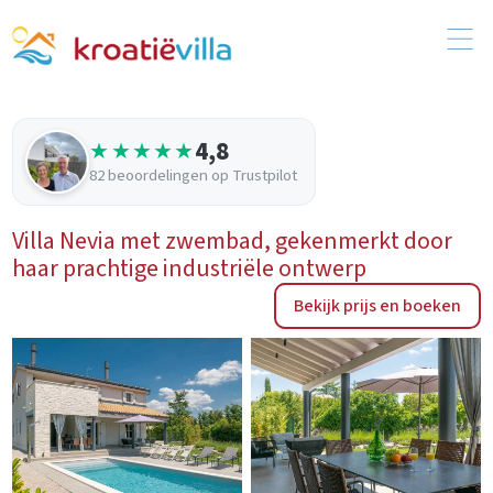
4,8
★★★★★
82 beoordelingen op Trustpilot
Villa Nevia met zwembad, gekenmerkt door
haar prachtige industriële ontwerp
Bekijk prijs en boeken