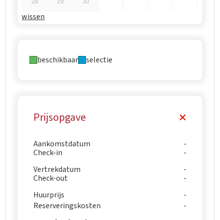
28
29
30
wissen
beschikbaar
selectie
Prijsopgave
Aankomstdatum
Check-in
Vertrekdatum
Check-out
Huurprijs
Reserveringskosten