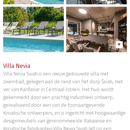
Villa Nevia
Villa Nevia Sivati is een nieuw gebouwde villa met
zwembad, gelegen aan de rand van het dorp Šivati, niet
ver van Kanfanar in Centraal-Istrien. Het huis wordt
gekenmerkt door een prachtig industrieel ontwerp,
gerealiseerd door een van de toonaangevende
Kroatische ontwerpers, en is ingericht met hoogwaardige
designmeubels van gerenommeerde Italiaanse en
Kroatische fabrikanten.Villa Nevia Sivati ligt op een