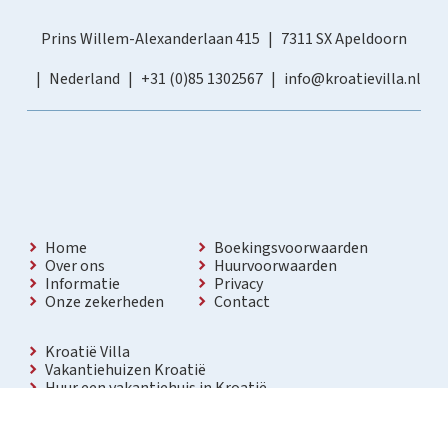
Prins Willem-Alexanderlaan 415
7311 SX Apeldoorn
Nederland
+31 (0)85 1302567
info@kroatievilla.nl
Home
Boekingsvoorwaarden
Over ons
Huurvoorwaarden
Informatie
Privacy
Onze zekerheden
Contact
Kroatië Villa
Vakantiehuizen Kroatië
Huur een vakantiehuis in Kroatië
Vakantiewoning met zwembad Kroatië
Vakantie villa in Kroatië
Luxe villa in Kroatië