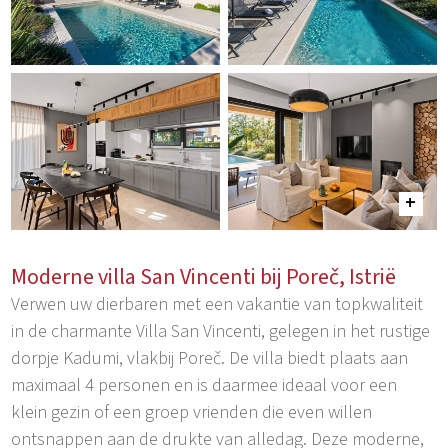
Moderne villa San Vincenti bij Poreč, Istrië
Verwen uw dierbaren met een vakantie van topkwaliteit
in de charmante Villa San Vincenti, gelegen in het rustige
dorpje Kadumi, vlakbij Poreč. De villa biedt plaats aan
maximaal 4 personen en is daarmee ideaal voor een
klein gezin of een groep vrienden die even willen
ontsnappen aan de drukte van alledag. Deze moderne,