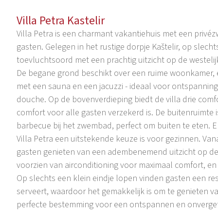
Villa Petra Kastelir
Villa Petra is een charmant vakantiehuis met een privé
gasten. Gelegen in het rustige dorpje Kaštelir, op slech
toevluchtsoord met een prachtig uitzicht op de westeli
De begane grond beschikt over een ruime woonkamer, e
met een sauna en een jacuzzi - ideaal voor ontspanning ti
douche. Op de bovenverdieping biedt de villa drie co
comfort voor alle gasten verzekerd is. De buitenruimte
barbecue bij het zwembad, perfect om buiten te eten. E
Villa Petra een uitstekende keuze is voor gezinnen. V
gasten genieten van een adembenemend uitzicht op de z
voorzien van airconditioning voor maximaal comfort, en
Op slechts een klein eindje lopen vinden gasten een re
serveert, waardoor het gemakkelijk is om te genieten van
perfecte bestemming voor een ontspannen en onvergeteli
Op slechts 10 km van Poreč aan de westelijke kust van Is