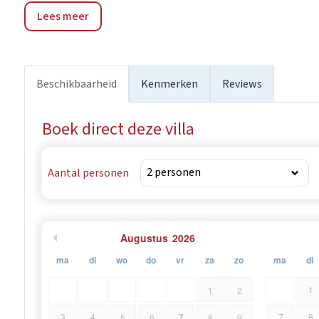
Lees meer
door wijngaarden, olijfbomen en mediterrane landschap
olijfolieproductie en biedt een mix van traditie en onts
van de natuur te genieten en beschikt ook over een su
attracties van Poreč op slechts een klein eindje rijden.
Beschikbaarheid
Kenmerken
Reviews
Boek direct deze villa
Aantal personen
Augustus
2026
ma
di
wo
do
vr
za
zo
ma
di
1
1
2
7
3
4
7
8
5
6
8
9