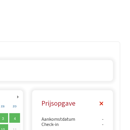
Prijsopgave
za
zo
3
4
Aankomstdatum
Check-in
10
11