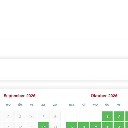
pen. Het staat bekend om zijn wijn- en
panning. Het dorp is ideaal om te wandelen, fietsen en
permarkt en restaurants, met de stranden en
September
2026
Oktober
2026
wo
do
vr
za
zo
ma
di
wo
do
vr
2
3
4
5
6
1
2
5
6
9
10
11
12
13
7
8
9