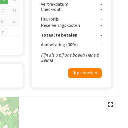
Vertrekdatum
Check-out
17
18
Huurprijs
24
25
Reserveringskosten
31
Totaal te betalen
Aanbetaling (30%)
Fijn als u bij ons boekt! Hans &
Selma
ik ga boeken