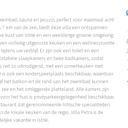
zwembad, sauna en jacuzzi, perfect voor maximaal acht
ts 7 km van de zee, biedt deze villa een ontspannen
jke kust van Istrië en een weelderige groene omgeving.
en volledig uitgeruste keuken en een wellnessruimte
jdens uw verblijf. Er zijn ook een toilet en een
mfortabele slaapkamers en twee badkamers, zodat
 is net zo uitnodigend, met een zomerkeuken met
r is ook een kinderspeelplaats beschikbaar, waardoor
anaf het balkon en de rand van het zwembad kunnen
ee en het omliggende platteland. Alle kamers zijn
 voor het huis is privéparkeergelegenheid beschikbaar.
staurant dat gerenommeerde Istrische specialiteiten
 de lokale keuken van de regio. Villa Petra is de
jke vakantie in Istrië.
trië ligt Kaštelir-Labinci, een rustig dorp omringd