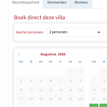
Beschikbaarheid
Kenmerken
Reviews
het Nationaal Archief en Zarecki krov.
Boek direct deze villa
Aantal personen
Augustus
2026
ma
di
wo
do
vr
za
zo
ma
di
1
1
2
6
3
4
7
8
5
7
8
9
10
11
14
15
12
13
14
15
16
17
18
21
22
19
20
21
22
23