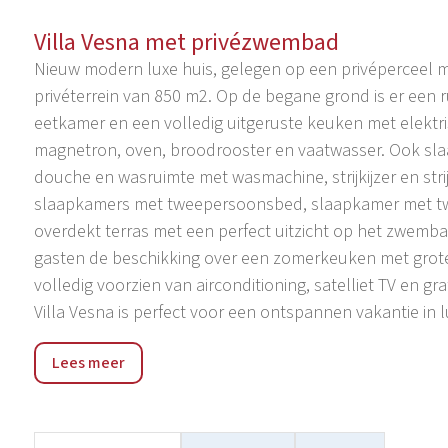
Villa Vesna met privézwembad
Nieuw modern luxe huis, gelegen op een privéperceel 
privéterrein van 850 m2. Op de begane grond is er ee
eetkamer en een volledig uitgeruste keuken met elektrisc
magnetron, oven, broodrooster en vaatwasser. Ook s
douche en wasruimte met wasmachine, strijkijzer en stri
slaapkamers met tweepersoonsbed, slaapkamer met 
overdekt terras met een perfect uitzicht op het zwemb
gasten de beschikking over een zomerkeuken met grote 
volledig voorzien van airconditioning, satelliet TV en gra
Villa Vesna is perfect voor een ontspannen vakantie in l
Jakovici is een klein dorp in de buurt van Tinjan - de sta
Lees meer
binnenland van Istrië, aan de weg die Porec met Pazin v
dichtstbijzijnde stranden Plava en Zelena Laguna. Pore
culturele evenementen, bars, restaurants, sportinhoud 
Pazin, het belangrijkste administratieve centrum van de