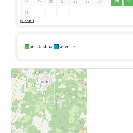
24
25
28
29
26
27
28
29
30
31
wissen
beschikbaar
selectie