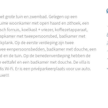
met grote tuin en zwembad. Gelegen op een
n ruime woonkamer met open haard en zithoek, een
h fornuis, koelkast + vriezer, koffiezetapparaat,
laapkamer met tweepersoonsbed, badkamer met
jkplank. Op de eerste verdieping zijn twee
twee eenpersoonsbedden, badkamer met douche, een
ad en de tuin. Op de benedenverdieping hebben de
eettafel en een badkamer met douche. De villa is
tis Wi-Fi. Er is een privéparkeerplaats voor uw auto.
uxe!!!
d van de Istrische ham. Tinjan is een kleine stad in het
erbindt. Het ligt op slechts 17 km van Porec en de
c is een toeristische bestemming, bekend om zijn
en de prachtige stranden. Ten oosten van Tinjan ligt
 regio Istrië, bekend om zijn middeleeuwse kasteelfort,