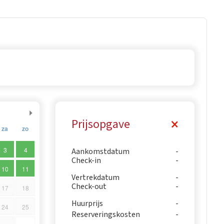
Prijsopgave
za
zo
3
4
Aankomstdatum
Check-in
10
11
Vertrekdatum
Check-out
17
18
Huurprijs
24
25
Reserveringskosten