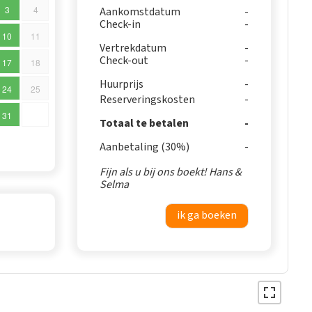
3
4
Aankomstdatum
Check-in
10
11
Vertrekdatum
Check-out
17
18
Huurprijs
24
25
Reserveringskosten
31
Totaal te betalen
Aanbetaling (30%)
Fijn als u bij ons boekt! Hans &
Selma
ik ga boeken