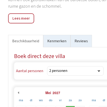
ruime gazon en de schommel.
Villa Andretti is een uitstekend uitgangspunt om pittore
Lees meer
Žminj te verkennen, evenals de talrijke wijnroutes, ta
staat. Als u op zoek bent naar een combinatie van priva
zorgt Villa Andretti voor een onvergetelijke vakantie in he
Beschikbaarheid
Kenmerken
Reviews
Boek direct deze villa
Aantal personen
Mei
2027
ma
di
wo
do
vr
za
zo
ma
di