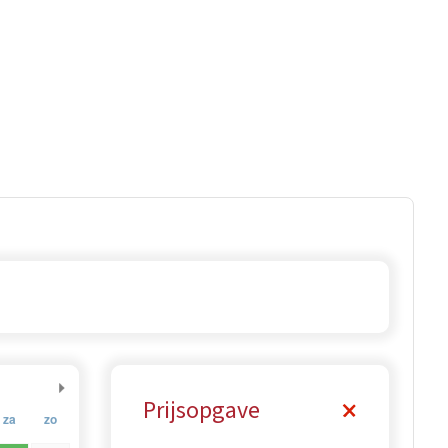
Prijsopgave
za
zo