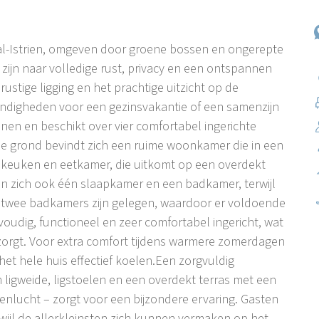
traal-Istrien, omgeven door groene bossen en ongerepte
 zijn naar volledige rust, privacy en een ontspannen
rustige ligging en het prachtige uitzicht op de
andigheden voor een gezinsvakantie of een samenzijn
nen en beschikt over vier comfortabel ingerichte
 grond bevindt zich een ruime woonkamer die in een
e keuken en eetkamer, die uitkomt op een overdekt
n zich ook één slaapkamer en een badkamer, terwijl
n twee badkamers zijn gelegen, waardoor er voldoende
nvoudig, functioneel en zeer comfortabel ingericht, wat
zorgt. Voor extra comfort tijdens warmere zomerdagen
het hele huis effectief koelen.Een zorgvuldig
igweide, ligstoelen en een overdekt terras met een
tenlucht – zorgt voor een bijzondere ervaring. Gasten
ijl de allerkleinsten zich kunnen vermaken op het