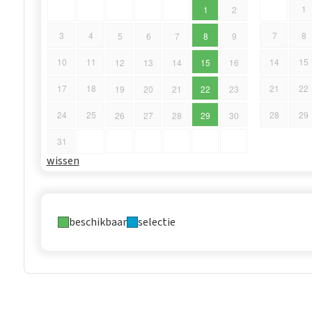
1
1
2
3
4
7
8
5
6
7
8
9
10
11
14
15
12
13
14
15
16
17
18
21
22
19
20
21
22
23
24
25
28
29
26
27
28
29
30
31
wissen
beschikbaar
selectie