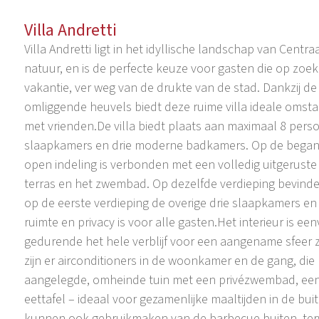
Villa Andretti
Villa Andretti ligt in het idyllische landschap van Cen
natuur, en is de perfecte keuze voor gasten die op zoek
vakantie, ver weg van de drukte van de stad. Dankzij de 
omliggende heuvels biedt deze ruime villa ideale omst
met vrienden.De villa biedt plaats aan maximaal 8 perso
slaapkamers en drie moderne badkamers. Op de begane
open indeling is verbonden met een volledig uitgerust
terras en het zwembad. Op dezelfde verdieping bevinde
op de eerste verdieping de overige drie slaapkamers e
ruimte en privacy is voor alle gasten.Het interieur is ee
gedurende het hele verblijf voor een aangename sfeer 
zijn er airconditioners in de woonkamer en de gang, die 
aangelegde, omheinde tuin met een privézwembad, een l
eettafel – ideaal voor gezamenlijke maaltijden in de bui
kunnen ook gebruikmaken van de barbecue buiten, terw