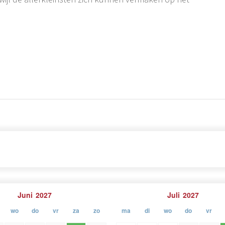
ske Istrische stadjes zoals Gračišće, Pazin, Motovun en
vernes en natuurschoon waar Centraal-Istria bekend om
cy, comfort en een authentieke Istrische sfeer, dan
t hart van Istrië.
Juni
2027
Juli
2027
wo
do
vr
za
zo
ma
di
wo
do
vr