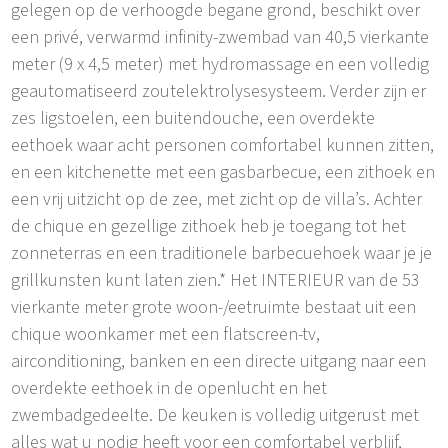
gelegen op de verhoogde begane grond, beschikt over
een privé, verwarmd infinity-zwembad van 40,5 vierkante
meter (9 x 4,5 meter) met hydromassage en een volledig
geautomatiseerd zoutelektrolysesysteem. Verder zijn er
zes ligstoelen, een buitendouche, een overdekte
eethoek waar acht personen comfortabel kunnen zitten,
en een kitchenette met een gasbarbecue, een zithoek en
een vrij uitzicht op de zee, met zicht op de villa’s. Achter
de chique en gezellige zithoek heb je toegang tot het
zonneterras en een traditionele barbecuehoek waar je je
grillkunsten kunt laten zien.* Het INTERIEUR van de 53
vierkante meter grote woon-/eetruimte bestaat uit een
chique woonkamer met een flatscreen-tv,
airconditioning, banken en een directe uitgang naar een
overdekte eethoek in de openlucht en het
zwembadgedeelte. De keuken is volledig uitgerust met
alles wat u nodig heeft voor een comfortabel verblijf,