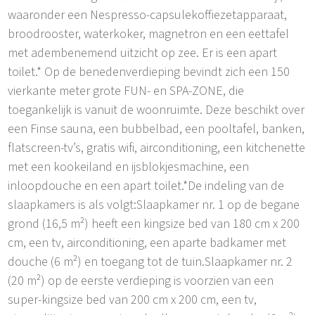
waaronder een Nespresso-capsulekoffiezetapparaat,
broodrooster, waterkoker, magnetron en een eettafel
met adembenemend uitzicht op zee. Er is een apart
toilet.* Op de benedenverdieping bevindt zich een 150
vierkante meter grote FUN- en SPA-ZONE, die
toegankelijk is vanuit de woonruimte. Deze beschikt over
een Finse sauna, een bubbelbad, een pooltafel, banken,
flatscreen-tv’s, gratis wifi, airconditioning, een kitchenette
met een kookeiland en ijsblokjesmachine, een
inloopdouche en een apart toilet.*De indeling van de
slaapkamers is als volgt:Slaapkamer nr. 1 op de begane
grond (16,5 m²) heeft een kingsize bed van 180 cm x 200
cm, een tv, airconditioning, een aparte badkamer met
douche (6 m²) en toegang tot de tuin.Slaapkamer nr. 2
(20 m²) op de eerste verdieping is voorzien van een
super-kingsize bed van 200 cm x 200 cm, een tv,