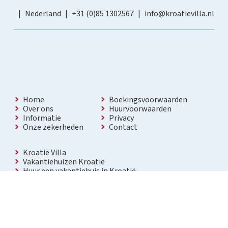
Nederland
+31 (0)85 1302567
info@kroatievilla.nl
Home
Boekingsvoorwaarden
Over ons
Huurvoorwaarden
Informatie
Privacy
Onze zekerheden
Contact
Kroatië Villa
Vakantiehuizen Kroatië
Huur een vakantiehuis in Kroatië
Vakantiewoning met zwembad Kroatië
Vakantie villa in Kroatië
Luxe villa in Kroatië
Kroatië villa’s met zwembad
Appartementen in Kroatië
Bezienswaardigheden Kroatië