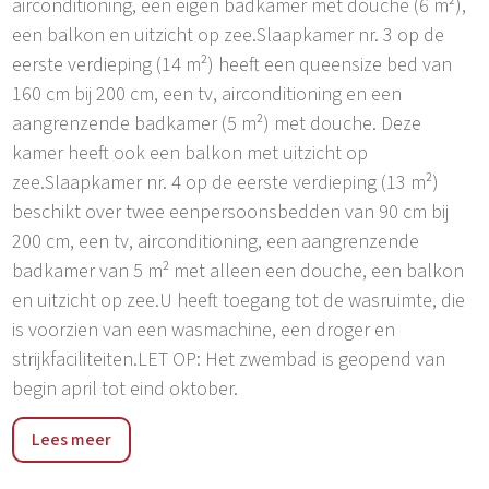
airconditioning, een eigen badkamer met douche (6 m²),
een balkon en uitzicht op zee.Slaapkamer nr. 3 op de
eerste verdieping (14 m²) heeft een queensize bed van
160 cm bij 200 cm, een tv, airconditioning en een
aangrenzende badkamer (5 m²) met douche. Deze
kamer heeft ook een balkon met uitzicht op
zee.Slaapkamer nr. 4 op de eerste verdieping (13 m²)
beschikt over twee eenpersoonsbedden van 90 cm bij
200 cm, een tv, airconditioning, een aangrenzende
badkamer van 5 m² met alleen een douche, een balkon
en uitzicht op zee.U heeft toegang tot de wasruimte, die
is voorzien van een wasmachine, een droger en
strijkfaciliteiten.LET OP: Het zwembad is geopend van
begin april tot eind oktober.
Slechts 8 km scheidt de chique Villa Libero van het hart
Lees meer
van de bekende stad Split, die een overvloed aan
eetgelegenheden, een openbare markt, prachtige