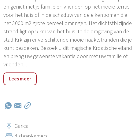
en geniet met je familie en vrienden op het mooie terras
voor het huis of in de schaduw van de eikenbomen die
het 3000 m2 grote perceel omringen. Het dichtstbijzijnde
strand ligt op 5 km van het huis. In de omgeving van de
stad Krk zijn er verschillende mooie naaktstranden die je
kunt bezoeken. Bezoek u dit magische Kroatische eiland
en breng uw gewenste vakantie door met uw familie of
vrienden...
Vrbnik is een stad zoals je die nog nooit hebt gezien. Als
Lees meer
je het nest van oude huizen binnengaat en de bochtige
richting van de smalle straatjes begint te verkennen,
word je honderden jaren terug in de tijd gebracht zonder
dat je je daar bewust van bent. Je hoeft niets te weten
over de geschiedenis van Kroatië en het eiland Krk, maar
zodra je Vrbnik binnenkomt, zul je beseffen dat het zich
Garica
bij elke stap voor je blootgeeft. Je voelt de traditie, de
4 slaapkamers