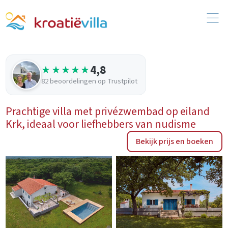
4,8
★★★★★
82 beoordelingen op Trustpilot
Prachtige villa met privézwembad op eiland
Krk, ideaal voor liefhebbers van nudisme
Bekijk prijs en boeken