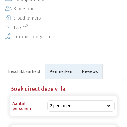
harde manier van leven, de verbinding van mens en
8 personen
natuur omdat het leven hier afhangt van de wijngaarden
die de stad voeden. Vrbnik komt dankbaar tot leven als
3 badkamers
het een vruchtbaar jaar is en gaat nederig door een
2
125 m
minder vruchtbaar jaar.
huisdier toegestaan
Beschikbaarheid
Kenmerken
Reviews
Boek direct deze villa
Aantal
personen