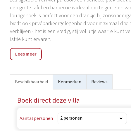
een grote tafel en barbecue is ideaal om te genieten van 
loungehoek is perfect voor een drankje bij zonsonderga
biedt ook privéparkeergelegenheid voor maximaal drie au
verblijven - het is een vredig, stijlvol uitje waar je ku
Istrië kunt ervaren.
Filipana is een charmant en rustig dorpje in het zuiden
Lees meer
olijfgaarden en traditionele stenen huizen, biedt het ee
voor wie op zoek is naar rust en natuur. Hoewel het dorp 
binnen handbereik. De dichtstbijzijnde supermarkt en he
afstand. Voor een dagje aan zee zijn de dichtstbijzijnde
Beschikbaarheid
Kenmerken
Reviews
ongeveer 15-20 minuten rijden van het dorp. Filipana i
waar je winkels, culturele bezienswaardigheden en een 
Boek direct deze villa
is een geweldige uitvalsbasis om Istrië te verkennen en t
platteland.
Aantal personen