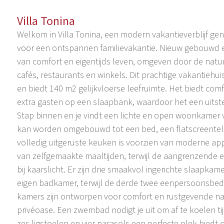
Villa Tonina
Welkom in Villa Tonina, een modern vakantieverblijf gene
voor een ontspannen familievakantie. Nieuw gebouwd en 
van comfort en eigentijds leven, omgeven door de natuur
cafés, restaurants en winkels. Dit prachtige vakantiehui
en biedt 140 m2 gelijkvloerse leefruimte. Het biedt com
extra gasten op een slaapbank, waardoor het een uitst
Stap binnen en je vindt een lichte en open woonkamer vo
kan worden omgebouwd tot een bed, een flatscreentele
volledig uitgeruste keuken is voorzien van moderne ap
van zelfgemaakte maaltijden, terwijl de aangrenzende e
bij kaarslicht. Er zijn drie smaakvol ingerichte slaa
eigen badkamer, terwijl de derde twee eenpersoonsbedde
kamers zijn ontworpen voor comfort en rustgevende nach
privéoase. Een zwembad nodigt je uit om af te koelen t
zes ligstoelen en vier parasols een perfecte plek bied