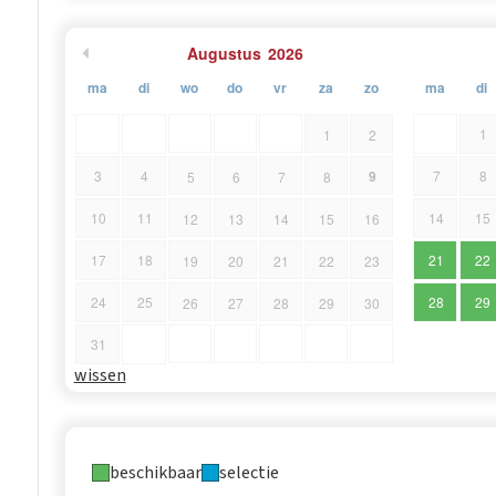
Augustus
2026
ma
di
wo
do
vr
za
zo
ma
di
1
1
2
9
3
4
7
8
5
6
7
8
10
11
14
15
12
13
14
15
16
17
18
21
22
19
20
21
22
23
24
25
28
29
26
27
28
29
30
31
wissen
beschikbaar
selectie