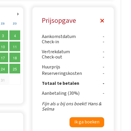
Prijsopgave
za
zo
3
4
Aankomstdatum
Check-in
10
11
Vertrekdatum
Check-out
17
18
Huurprijs
24
25
Reserveringskosten
31
Totaal te betalen
Aanbetaling (30%)
Fijn als u bij ons boekt! Hans &
Selma
ik ga boeken