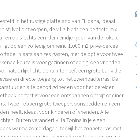
steld in het rustige platteland van Filipana, ideaal
stijlvol ontworpen, de villa biedt een perfecte mix
 en op slechts een klein eindje rijden van de lokale
s ligt op een volledig omheind 1.000 m2 prive-perceel
fortabel plaats aan zes gasten, met de optie voor twee
ekende keuze is voor gezinnen of een groep vrienden.
l natuurlijk licht. De ruimte heeft een grote bank die
visie en directe toegang tot het zwembadterras. De
paratuur en alle benodigdheden voor het bereiden
ethoek perfect is voor een ontspannen ontbijt of diner
pkamers. Twee hebben grote tweepersoonsbedden en een
n heeft, ideaal voor kinderen of vrienden. Alle
ten. Buiten verandert Villa Tonina in je eigen
ijdens warme zomerdagen, terwijl het zonneterras met
t om te ontspannen. Een overdekte eethoek buiten met