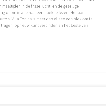
maaltijden in de frisse lucht, en de gezellige
ng of om in alle rust een boek te lezen. Het pand
to's. Villa Tonina is meer dan alleen een plek om te
nt vertragen, opnieuw kunt verbinden en het beste van
 van Istrië. Omgeven door glooiende heuvels,
n authentieke Istrische plattelandservaring - perfect
zelf klein en rustig is, zijn essentiële voorzieningen
t dichtstbijzijnde restaurant liggen op slechts 2-3 km
 stranden in Duga Uvala, Fažana of Medulin, op
s ook goed verbonden met grotere steden zoals Pula,
ruimere keuze aan restaurants en attracties vindt. Het
egelijkertijd te genieten van de rust en privacy van het