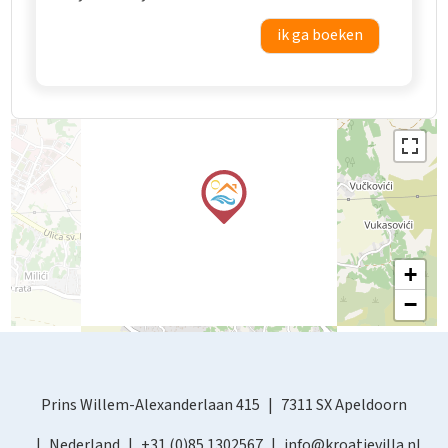
ik ga boeken
+
−
Prins Willem-Alexanderlaan 415
7311 SX Apeldoorn
Nederland
+31 (0)85 1302567
info@kroatievilla.nl