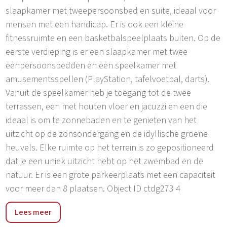
slaapkamer met tweepersoonsbed en suite, ideaal voor
mensen met een handicap. Er is ook een kleine
fitnessruimte en een basketbalspeelplaats buiten. Op de
eerste verdieping is er een slaapkamer met twee
eenpersoonsbedden en een speelkamer met
amusementsspellen (PlayStation, tafelvoetbal, darts).
Vanuit de speelkamer heb je toegang tot de twee
terrassen, een met houten vloer en jacuzzi en een die
ideaal is om te zonnebaden en te genieten van het
uitzicht op de zonsondergang en de idyllische groene
heuvels. Elke ruimte op het terrein is zo gepositioneerd
dat je een uniek uitzicht hebt op het zwembad en de
natuur. Er is een grote parkeerplaats met een capaciteit
voor meer dan 8 plaatsen. Object ID ctdg273 4
Dugopolje, een kleine en dynamische gemeente in het
Lees meer
Dalmatische achterland, op slechts 15 km van de stad