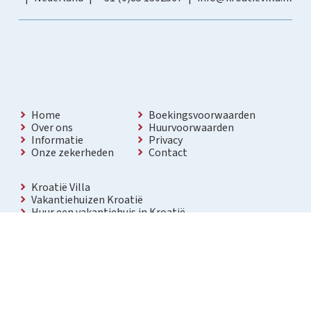
Home
Boekingsvoorwaarden
Over ons
Huurvoorwaarden
Informatie
Privacy
Onze zekerheden
Contact
Kroatië Villa
Vakantiehuizen Kroatië
Huur een vakantiehuis in Kroatië
Vakantiewoning met zwembad Kroatië
Vakantie villa in Kroatië
Luxe villa in Kroatië
Kroatië villa’s met zwembad
Appartementen in Kroatië
Bezienswaardigheden Kroatië