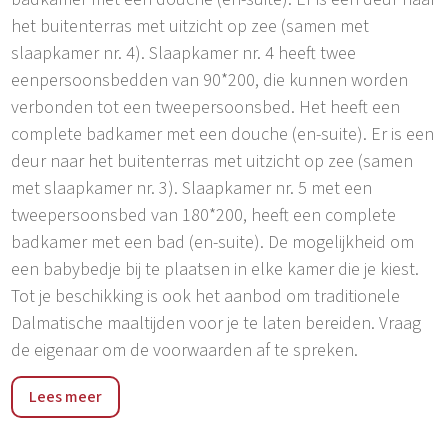
het buitenterras met uitzicht op zee (samen met
slaapkamer nr. 4). Slaapkamer nr. 4 heeft twee
eenpersoonsbedden van 90*200, die kunnen worden
verbonden tot een tweepersoonsbed. Het heeft een
complete badkamer met een douche (en-suite). Er is een
deur naar het buitenterras met uitzicht op zee (samen
met slaapkamer nr. 3). Slaapkamer nr. 5 met een
tweepersoonsbed van 180*200, heeft een complete
badkamer met een bad (en-suite). De mogelijkheid om
een babybedje bij te plaatsen in elke kamer die je kiest.
Tot je beschikking is ook het aanbod om traditionele
Dalmatische maaltijden voor je te laten bereiden. Vraag
de eigenaar om de voorwaarden af te spreken.
Villa Paradise is een moderne villa in de badplaats Duće,
Lees meer
gelegen op slechts 2 km van Omiš en 120 m van een
prachtig zandstrand. De villa is onberispelijk uitgerust in