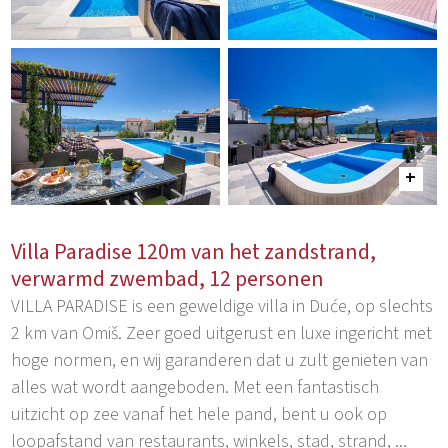
Villa Paradise 120m van het zandstrand,
verwarmd zwembad, 12 personen
VILLA PARADISE is een geweldige villa in Duće, op slechts
2 km van Omiš. Zeer goed uitgerust en luxe ingericht met
hoge normen, en wij garanderen dat u zult genieten van
alles wat wordt aangeboden. Met een fantastisch
uitzicht op zee vanaf het hele pand, bent u ook op
loopafstand van restaurants, winkels, stad, strand, ...