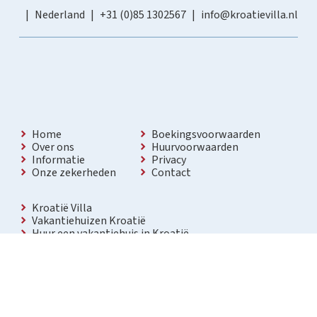
Nederland
+31 (0)85 1302567
info@kroatievilla.nl
Home
Boekingsvoorwaarden
Over ons
Huurvoorwaarden
Informatie
Privacy
Onze zekerheden
Contact
Kroatië Villa
Vakantiehuizen Kroatië
Huur een vakantiehuis in Kroatië
Vakantiewoning met zwembad Kroatië
Vakantie villa in Kroatië
Luxe villa in Kroatië
Kroatië villa’s met zwembad
Appartementen in Kroatië
Bezienswaardigheden Kroatië