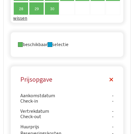
28
29
30
wissen
beschikbaar
selectie
Prijsopgave
Aankomstdatum
Check-in
Vertrekdatum
Check-out
Huurprijs
Reserveringskosten