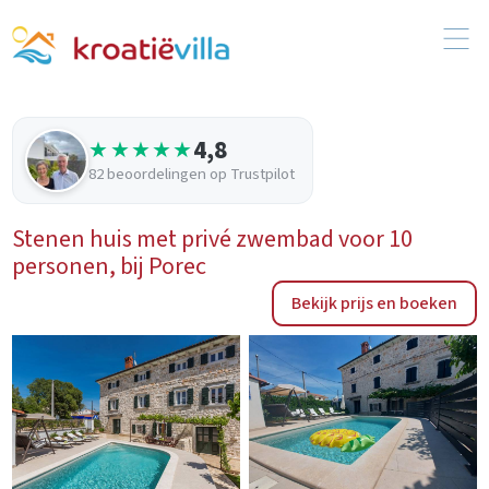
4,8
★★★★★
82 beoordelingen op Trustpilot
Stenen huis met privé zwembad voor 10
personen, bij Porec
Bekijk prijs en boeken