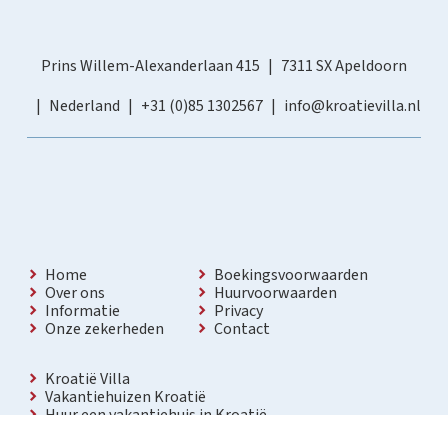
Prins Willem-Alexanderlaan 415
7311 SX Apeldoorn
Nederland
+31 (0)85 1302567
info@kroatievilla.nl
Home
Boekingsvoorwaarden
Over ons
Huurvoorwaarden
Informatie
Privacy
Onze zekerheden
Contact
Kroatië Villa
Vakantiehuizen Kroatië
Huur een vakantiehuis in Kroatië
Vakantiewoning met zwembad Kroatië