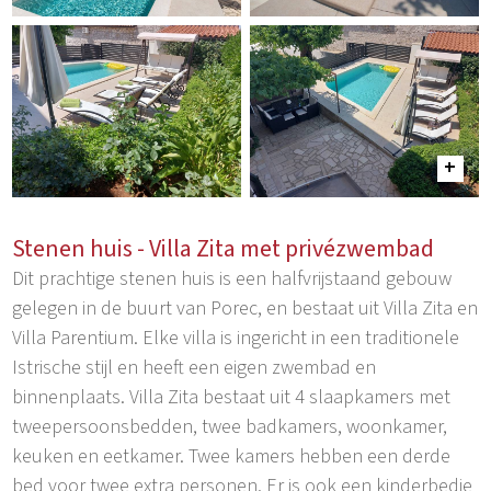
Stenen huis - Villa Zita met privézwembad
Dit prachtige stenen huis is een halfvrijstaand gebouw
gelegen in de buurt van Porec, en bestaat uit Villa Zita en
Villa Parentium. Elke villa is ingericht in een traditionele
Istrische stijl en heeft een eigen zwembad en
binnenplaats. Villa Zita bestaat uit 4 slaapkamers met
tweepersoonsbedden, twee badkamers, woonkamer,
keuken en eetkamer. Twee kamers hebben een derde
bed voor twee extra personen. Er is ook een kinderbedje