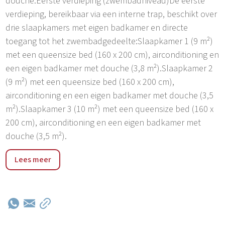
douche.Eerste verdieping (zwembadniveau)De eerste
verdieping, bereikbaar via een interne trap, beschikt over
drie slaapkamers met eigen badkamer en directe
toegang tot het zwembadgedeelte:Slaapkamer 1 (9 m²)
met een queensize bed (160 x 200 cm), airconditioning en
een eigen badkamer met douche (3,8 m²).Slaapkamer 2
(9 m²) met een queensize bed (160 x 200 cm),
airconditioning en een eigen badkamer met douche (3,5
m²).Slaapkamer 3 (10 m²) met een queensize bed (160 x
200 cm), airconditioning en een eigen badkamer met
douche (3,5 m²).
De dichtstbijzijnde afrit/oprit van de snelweg is Zagvozd
Lees meer
(24 km of 25 minuten rijden vanaf de accommodatie),
waardoor verschillende bestemmingen gemakkelijk te
bereiken zijn. Je bent slechts 1 uur en 15 minuten rijden
verwijderd van de beroemde stad Split, bekend om haar
rijke geschiedenis en het goed bewaarde paleis van