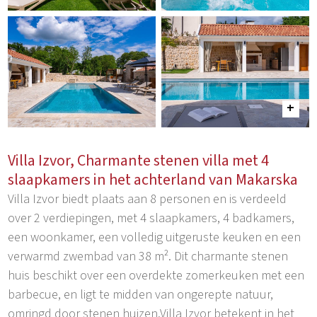
Villa Izvor, Charmante stenen villa met 4
slaapkamers in het achterland van Makarska
Villa Izvor biedt plaats aan 8 personen en is verdeeld
over 2 verdiepingen, met 4 slaapkamers, 4 badkamers,
een woonkamer, een volledig uitgeruste keuken en een
verwarmd zwembad van 38 m². Dit charmante stenen
huis beschikt over een overdekte zomerkeuken met een
barbecue, en ligt te midden van ongerepte natuur,
omringd door stenen huizen.Villa Izvor betekent in het