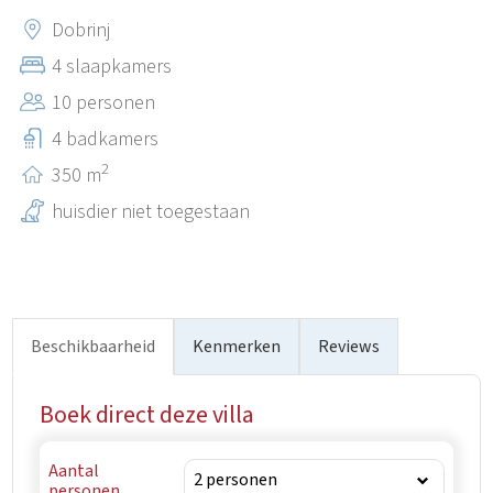
tegelijkertijd op slechts enkele minuten rijden ligt van de
Dobrinj
prachtige stranden van Krk, restaurants en talrijke
4 slaapkamers
toeristische attracties. Dankzij de uitstekende ligging is
10 personen
Kras een ideaal uitgangspunt om alle schoonheden van
het eiland Krk te verkennen.
4 badkamers
2
350 m
huisdier niet toegestaan
Beschikbaarheid
Kenmerken
Reviews
Boek direct deze villa
Aantal
personen