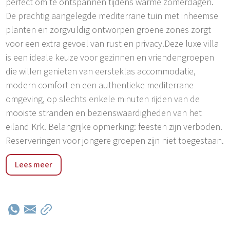
perfect om te ontspannen tijdens warme zomerdagen.
De prachtig aangelegde mediterrane tuin met inheemse
planten en zorgvuldig ontworpen groene zones zorgt
voor een extra gevoel van rust en privacy.Deze luxe villa
is een ideale keuze voor gezinnen en vriendengroepen
die willen genieten van eersteklas accommodatie,
modern comfort en een authentieke mediterrane
omgeving, op slechts enkele minuten rijden van de
mooiste stranden en bezienswaardigheden van het
eiland Krk. Belangrijke opmerking: feesten zijn verboden.
Reserveringen voor jongere groepen zijn niet toegestaan.
Kras is een charmante en rustige plek in het binnenland
Lees meer
van het eiland Krk, bekend om zijn authentieke
mediterrane sfeer, ongerepte natuur en ontspannen
sfeer. Omgeven door groen en traditionele stenen
huizen biedt het de perfecte omgeving voor een vakantie
ver weg van de drukte van de stad, terwijl het