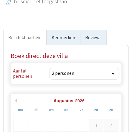
huisdier niet toegestaan
– die is ingericht voor het ontvangen van bezoekers.
Beschikbaarheid
Kenmerken
Reviews
Boek direct deze villa
Aantal
personen
Augustus
2026
ma
di
wo
do
vr
za
zo
1
2