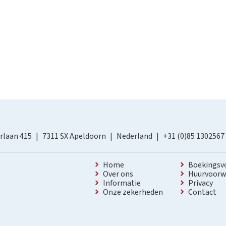
rlaan 415
7311 SX Apeldoorn
Nederland
+31 (0)85 1302567
Home
Boekingsv
Over ons
Huurvoorw
Informatie
Privacy
Onze zekerheden
Contact