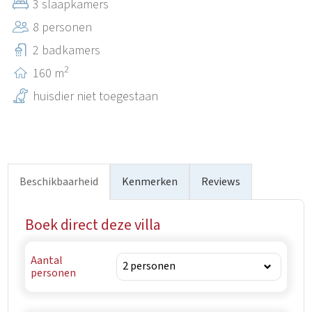
3 slaapkamers
lokale markten. Nabijgelegen stranden zijn Umag (15
8 personen
km), Savudrija (20 km) en Kanegra (22 km). Geniet van de
rust van Kaštel, verken het platteland en geniet van de
2 badkamers
Istrische manier van leven.
2
160 m
huisdier niet toegestaan
Beschikbaarheid
Kenmerken
Reviews
Boek direct deze villa
Aantal
personen