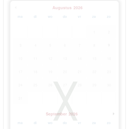
Augustus
2026
ma
di
wo
do
vr
za
zo
1
2
9
3
4
5
6
7
8
10
11
12
13
14
15
16
17
18
19
20
21
22
23
24
25
26
27
28
29
30
31
September
2026
ma
di
wo
do
vr
za
zo