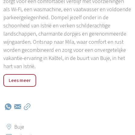
zorgt voor een comfortabel verblijf met voorzieningen
als Wi-Fi, een wasmachine, een vaatwasser en voldoende
parkeergelegenheid. Dompel jezelf onder in de
schoonheid van Istrië en verken schilderachtige
landschappen, charmante dorpjes en gerenommeerde
wijngaarden. Ontsnap naar Mila, waar comfort en rust
worden gecombineerd en zorg voor een onvergetelijke
vakantie-ervaring in Kaštel, in de buurt van Buje, in het
hart van Istrië.
Welkom in Kaštel bij Buje, een charmant dorpje in Istrië,
Lees meer
Kroatië. Met zijn traditionele stenen huizen en een
prachtig uitzicht op het platteland biedt Kaštel een
authentieke plattelandservaring. Attracties in de buurt
zijn Grožnjan (9 km) en Motovun (17 km), bekend om
hun kunstscène en middeleeuwse charme. Novigrad (20
km) biedt geschiedenis, cultuur en prachtige stranden.
Buje
Om te winkelen heeft Buje (5 km) supermarkten en