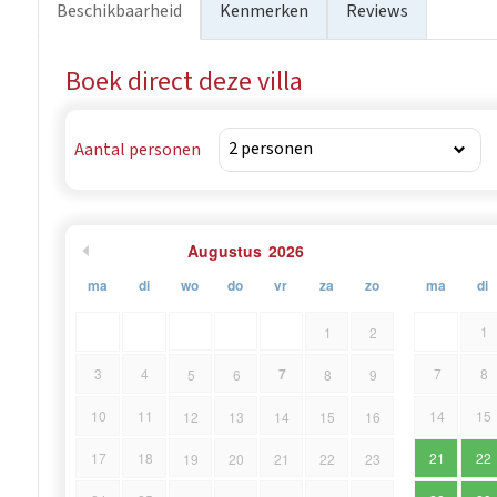
Beschikbaarheid
Kenmerken
Reviews
gespecialiseerde rijprogramma's.
Boek direct deze villa
Aantal personen
Augustus
2026
ma
di
wo
do
vr
za
zo
ma
di
1
1
2
7
3
4
7
8
5
6
8
9
10
11
14
15
12
13
14
15
16
17
18
21
22
19
20
21
22
23