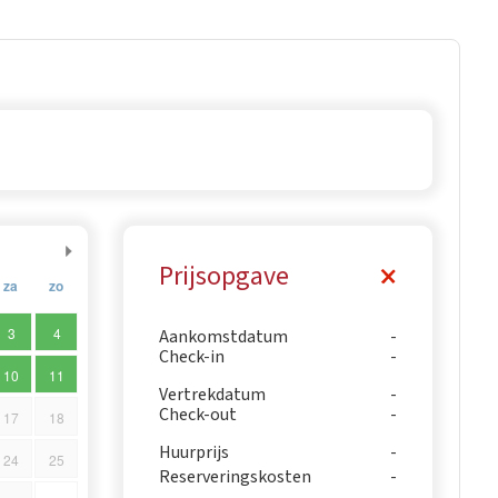
Prijsopgave
za
zo
3
4
Aankomstdatum
Check-in
10
11
Vertrekdatum
Check-out
17
18
Huurprijs
24
25
Reserveringskosten