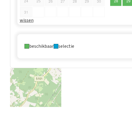
24
25
28
29
26
27
28
29
30
31
wissen
beschikbaar
selectie