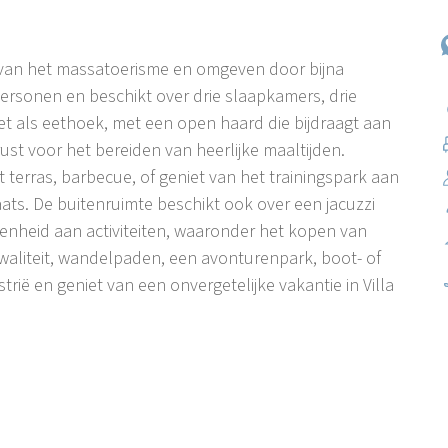
r van het massatoerisme en omgeven door bijna
personen en beschikt over drie slaapkamers, drie
 als eethoek, met een open haard die bijdraagt aan
ust voor het bereiden van heerlijke maaltijden.
erras, barbecue, of geniet van het trainingspark aan
aats. De buitenruimte beschikt ook over een jacuzzi
enheid aan activiteiten, waaronder het kopen van
aliteit, wandelpaden, een avonturenpark, boot- of
ë en geniet van een onvergetelijke vakantie in Villa
deel van centraal Istrië. Tot de bezienswaardigheden
n uit de late middeleeuwen, vier oude kerken met
ban is beroemd geworden dankzij de ridderrace 'Trka na
l bezoekers en VIP's trekt. Het dichtstbijzijnde
 afstand. Vlakbij vind je een paardenranch met