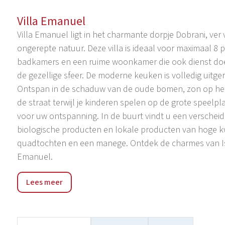
Villa Emanuel
Villa Emanuel ligt in het charmante dorpje Dobrani, ve
ongerepte natuur. Deze villa is ideaal voor maximaal 8 
badkamers en een ruime woonkamer die ook dienst doet
de gezellige sfeer. De moderne keuken is volledig uitger
Ontspan in de schaduw van de oude bomen, zon op het t
de straat terwijl je kinderen spelen op de grote speelpl
voor uw ontspanning. In de buurt vindt u een verscheid
biologische producten en lokale producten van hoge kw
quadtochten en een manege. Ontdek de charmes van Istri
Emanuel.
Barban, een kleine middeleeuwse stad in het zuidelijke 
Lees meer
van Barban behoren verdedigingsmuren en stadspoorte
onbetaalbare fresco's en glagolitische inscripties. Bar
prstenac' die elk jaar in augustus wordt gehouden en vee
strand ligt in het dorp Krnica, op ongeveer 10 kilometer