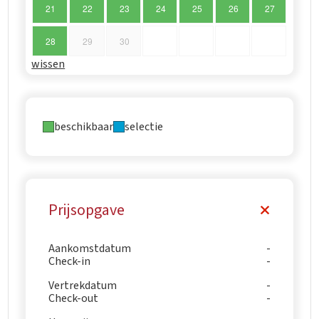
21
22
23
24
25
26
27
28
29
30
wissen
beschikbaar
selectie
Prijsopgave
Aankomstdatum
Check-in
Vertrekdatum
Check-out